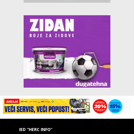
IED “HERC INFO”