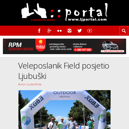
Veleposlanik Field posjetio
Ljubuški
Autor: Ljubuški.ba