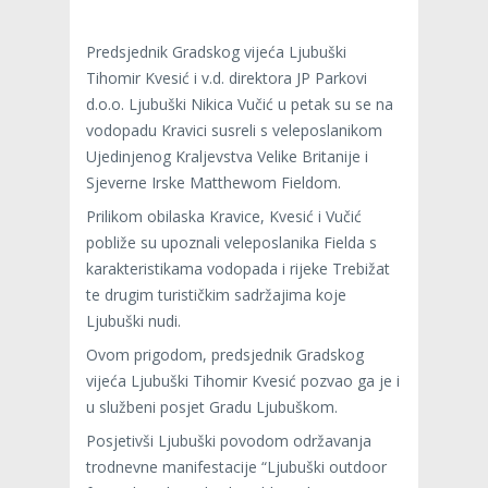
Predsjednik Gradskog vijeća Ljubuški
Tihomir Kvesić i v.d. direktora JP Parkovi
d.o.o. Ljubuški Nikica Vučić u petak su se na
vodopadu Kravici susreli s veleposlanikom
Ujedinjenog Kraljevstva Velike Britanije i
Sjeverne Irske Matthewom Fieldom.
Prilikom obilaska Kravice, Kvesić i Vučić
pobliže su upoznali veleposlanika Fielda s
karakteristikama vodopada i rijeke Trebižat
te drugim turističkim sadržajima koje
Ljubuški nudi.
Ovom prigodom, predsjednik Gradskog
vijeća Ljubuški Tihomir Kvesić pozvao ga je i
u službeni posjet Gradu Ljubuškom.
Posjetivši Ljubuški povodom održavanja
trodnevne manifestacije “Ljubuški outdoor