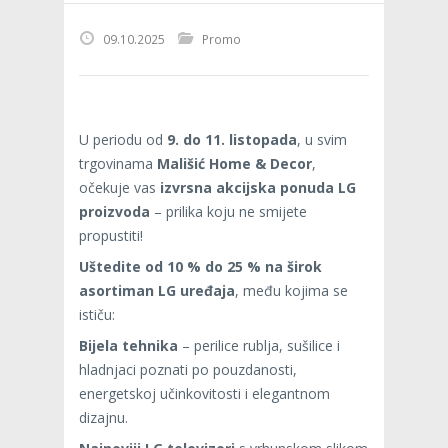
09.10.2025
Promo
U periodu od
9. do 11. listopada
, u svim
trgovinama
Mališić Home & Decor
,
očekuje vas
izvrsna akcijska ponuda LG
proizvoda
– prilika koju ne smijete
propustiti!
Uštedite od 10 % do 25 % na širok
asortiman LG uređaja
, među kojima se
ističu:
Bijela tehnika
– perilice rublja, sušilice i
hladnjaci poznati po pouzdanosti,
energetskoj učinkovitosti i elegantnom
dizajnu.