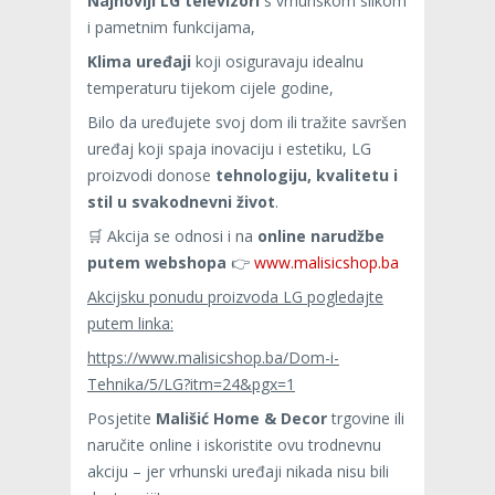
Najnoviji LG televizori
s vrhunskom slikom
i pametnim funkcijama,
Klima uređaji
koji osiguravaju idealnu
temperaturu tijekom cijele godine,
Bilo da uređujete svoj dom ili tražite savršen
uređaj koji spaja inovaciju i estetiku, LG
proizvodi donose
tehnologiju, kvalitetu i
stil u svakodnevni život
.
🛒 Akcija se odnosi i na
online narudžbe
putem webshopa
👉
www.malisicshop.ba
Akcijsku ponudu proizvoda LG pogledajte
putem linka:
https://www.malisicshop.ba/Dom-i-
Tehnika/5/LG?itm=24&pgx=1
Posjetite
Mališić Home & Decor
trgovine ili
naručite online i iskoristite ovu trodnevnu
akciju – jer vrhunski uređaji nikada nisu bili