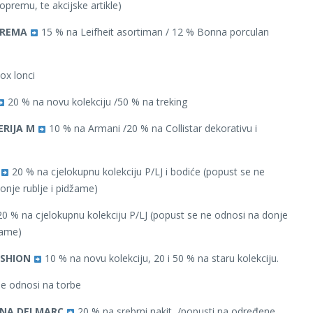
u opremu, te akcijske artikle)
PREMA
15 % na Leifheit asortiman / 12 % Bonna porculan
ox lonci
20 % na novu kolekciju /50 % na treking
RIJA M
10 % na Armani /20 % na Collistar dekorativu i
20 % na cjelokupnu kolekciju P/LJ i bodiće (popust se ne
onje rublje i pidžame)
0 % na cjelokupnu kolekciju P/LJ (popust se ne odnosi na donje
žame)
ASHION
10 % na novu kolekciju, 20 i 50 % na staru kolekciju.
e odnosi na torbe
NA DELMARC
20 % na srebrni nakit /popusti na određene