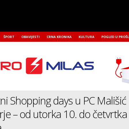
ŠPORT
OBAVIJESTI
CRNA KRONIKA
KULTURA
POGLED U PROŠ
etni Shopping days u PC Mališić
e – od utorka 10. do četvrtka
a