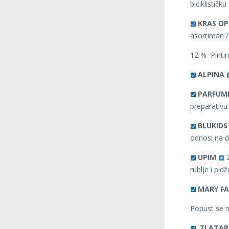
biciklističk
KRAS O
asortiman /
12 % Pintin
ALPINA
PARFUME
preparativu
BLUKIDS
odnosi na d
UPIM
2
rublje i pid
MARY F
Popust se n
ZLATAR