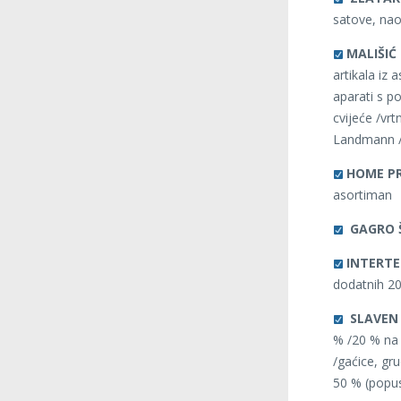
satove, nao
MALIŠI
artikala iz
aparati s p
cvijeće /vr
Landmann /2
HOME P
asortiman
GAGRO 
INTERTE
dodatnih 20
SLAVEN
% /20 % na 
/gaćice, gr
50 % (popus