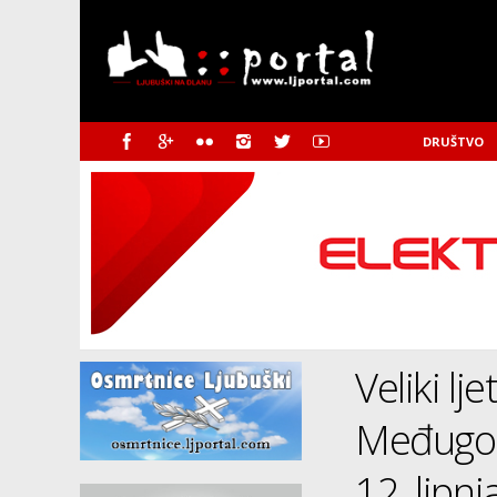
DRUŠTVO
Veliki lj
Međugorj
12. lipnj