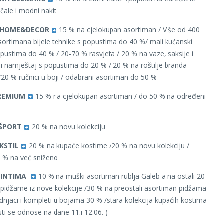
čale i modni nakit
Ć HOME&DECOR
15 % na cjelokupan asortiman / Više od 400
 asortimana bijele tehnike s popustima do 40 %/ mali kućanski
opustima do 40 % / 20-70 % rasvjeta / 20 % na vaze, saksije i
tni namještaj s popustima do 20 % / 20 % na roštilje branda
0 % ručnici u boji / odabrani asortiman do 50 %
REMIUM
15 % na cjelokupan asortiman / do 50 % na određeni
ŠPORT
20 % na novu kolekciju
KSTIL
20 % na kupaće kostime /20 % na novu kolekciju /
 % na već sniženo
 INTIMA
10 % na muški asortiman rublja Galeb a na ostali 20
pidžame iz nove kolekcije /30 % na preostali asortiman pidžama
udnjaci i kompleti u bojama 30 % /stara kolekcija kupaćih kostima
ti se odnose na dane 11.i 12.06. )