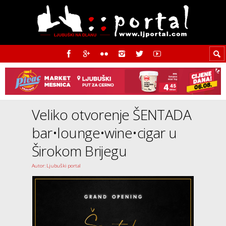
Veliko otvorenje ŠENTADA
bar•lounge•wine•cigar u
Širokom Brijegu
Autor: Ljubuški portal