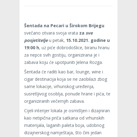
Šentada na Pecari u Širokom Brijegu
svečano otvara svoja vrata
za
sve
posjetitelje
u petak,
15.10.2021. godine u
19:00 h
, uz piće dobrodošlice, biranu hranu
za nepce svih gostiju, organizirana je i
zabava koju će upotpuniti Jelena Rozga.
Šentada će raditi kao bar, lounge, wine i
cigar destinacija koja se ne zaobilazi zbog
same lokacije, vrhunskog uređenja,
susretljivog osoblja, ponude hrane i pića, te
organiziranih večernjih zabava.
Cijeli interijer lokala je osmišljen i dizajniran
kao netipična priča satkana od vrhunskih
materijala, laganih paleta boja, udobnog
dizajnerskog namještaja, što čini jedan