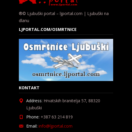
®© Ljubuški portal – ljportal.com | Ljubuški na
dlanu
LJPORTAL.COM/OSMRTNICE
KONTAKT
Address:
Hrvatskih branitelja 57, 88320
Ljubuški
Phone:
+387 63 214 819
Email:
info@ljportal.com