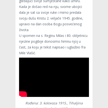
gledajući svoje sumještane kako umiru.
Kada je došao red na nju, svome ubojici
dala je sat sa svoje ruke i mirno predala
svoju dušu Kristu 2. veljače 1945. godine,
upravo na dan osoba Bogu posvećenog
života.
U spomen na s. Reginu Milas i 80. obljetnicu
njezine pogibije donosimo himnu njoj u
čast, za koju je tekst napisao i uglazbio fra
Mile Vlašić.
Rođena: 3. kolovoza 1915., Tihaljina