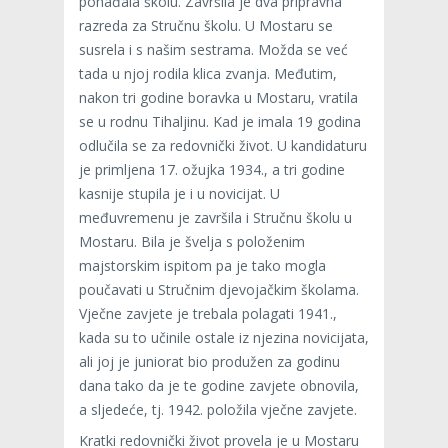
pohađala školu. Završila je dva pripravna
razreda za Stručnu školu. U Mostaru se
susrela i s našim sestrama. Možda se već
tada u njoj rodila klica zvanja. Međutim,
nakon tri godine boravka u Mostaru, vratila
se u rodnu Tihaljinu. Kad je imala 19 godina
odlučila se za redovnički život. U kandidaturu
je primljena 17. ožujka 1934., a tri godine
kasnije stupila je i u novicijat. U
međuvremenu je završila i Stručnu školu u
Mostaru. Bila je švelja s položenim
majstorskim ispitom pa je tako mogla
poučavati u Stručnim djevojačkim školama.
Vječne zavjete je trebala polagati 1941.,
kada su to učinile ostale iz njezina novicijata,
ali joj je juniorat bio produžen za godinu
dana tako da je te godine zavjete obnovila,
a sljedeće, tj. 1942. položila vječne zavjete.
Kratki redovnički život provela je u Mostaru