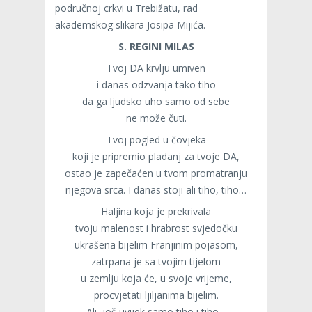
područnoj crkvi u Trebižatu, rad
akademskog slikara Josipa Mijića.
S. REGINI MILAS
Tvoj DA krvlju umiven
i danas odzvanja tako tiho
da ga ljudsko uho samo od sebe
ne može čuti.
Tvoj pogled u čovjeka
koji je pripremio pladanj za tvoje DA,
ostao je zapečaćen u tvom promatranju
njegova srca. I danas stoji ali tiho, tiho…
Haljina koja je prekrivala
tvoju malenost i hrabrost svjedočku
ukrašena bijelim Franjinim pojasom,
zatrpana je sa tvojim tijelom
u zemlju koja će, u svoje vrijeme,
procvjetati ljiljanima bijelim.
Ali, još uvijek samo tiho i tiho…