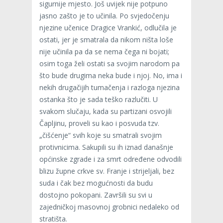
sigurnije mjesto. Još uvijek nije potpuno
jasno zašto je to učinila. Po svjedočenju
njezine učenice Dragice Vrankić, odlučila je
ostati, jer je smatrala da nikom ništa loše
nije učinila pa da se nema čega ni bojati;
osim toga želi ostati sa svojim narodom pa
što bude drugima neka bude i njoj. No, ima i
nekih drugačijih tumačenja i razloga njezina
ostanka što je sada teško razlučiti. U
svakom slučaju, kada su partizani osvojili
Čapljinu, proveli su kao i posvuda tzv.
„čišćenje“ svih koje su smatrali svojim
protivnicima. Sakupili su ih iznad današnje
općinske zgrade i za smrt određene odvodili
blizu župne crkve sv. Franje i strijeljali, bez
suda i čak bez mogućnosti da budu
dostojno pokopani. Završili su svi u
zajedničkoj masovnoj grobnici nedaleko od
stratišta.