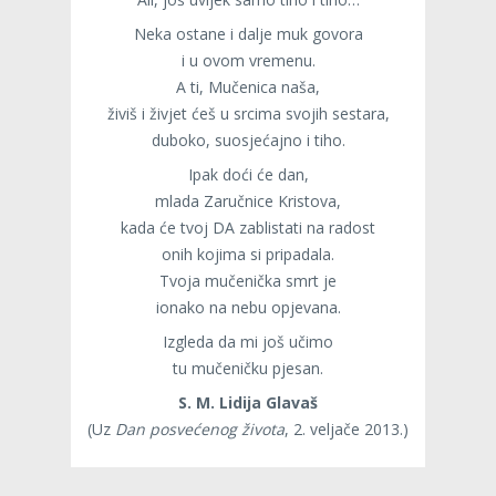
Neka ostane i dalje muk govora
i u ovom vremenu.
A ti, Mučenica naša,
živiš i živjet ćeš u srcima svojih sestara,
duboko, suosjećajno i tiho.
Ipak doći će dan,
mlada Zaručnice Kristova,
kada će tvoj DA zablistati na radost
onih kojima si pripadala.
Tvoja mučenička smrt je
ionako na nebu opjevana.
Izgleda da mi još učimo
tu mučeničku pjesan.
S. M. Lidija Glavaš
(Uz
Dan posvećenog života
, 2. veljače 2013.)