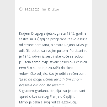
14.02.2025
Društvo
Krajem Drugog svjetskog rata 1945. godine
sestre su iz Čapljine protjerane iz svoje kuće
od strane partizana, a sestra Regina Milas je
odlučila ostati sa svojim pukom. Partizani su
je 1945. odveli iz sestrinske kuće sa sobom
je uzela samo dvije stvari: časoslov i krunicu.
Prvo što su od nje zatražili da skine
redovničko odijelo, što je odbila rečenicom:
“Ja to ne mogu učiniti jer bih tim činom
prestala biti ono što jesam!”
S grupom građana, strijeljali su je partizani
ispred crkve svetog Franje u Čapljini.
Mirno je čekala svoj red za egzekuciju