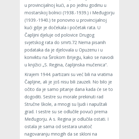
u provincijalnoj kući, a po jednu godinu u
mostarskoj bolnici (1938.-1939.) i Međugorju
(1939.-1940.) te ponovno u provincijalnoj
kući gdje je dočekala i početak rata. U
Čapljini djeluje od polovice Drugog
svjetskog rata do smrti.72 Nema pisanih
podataka da je djelovala u Opuzenu i u
konviktu na Širokom Brijegu, kako se navodi
u knjižici „S. Regina, čapljinska mučenica“.
Krajem 1944. partizani su već bili na vratima
Čapljine, ali je još nisu bili zauzeli. No bilo je
očito da je samo pitanje dana kada će se to
dogoditi. Sestre su morale prekinuti rad
Stručne škole, a mnogi su ljudi i napuštali
grad. I sestre su se odlučile povući prema
Međugorju. A s. Regina je odlučila ostati. I
ostala je sama od sestara unatoč
nagovaranju mnogih da se skloni na