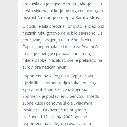
prosudila da je vrijedno truda. „Ako je bila u
nešto sigurna, nitko je od toga ne bi mogao
odvratiti“, rekao je o njoj fra Kamilo Milas.
U poslu je bila precizna i ono što je izlazilo iz
njezinih ruku gotovo da je bilo savršeno. Uz
poučavanje krojenja u Stručnoj školi u
Čapljini, pripremala je i djecu za Prvu pričest.
Imala je energije i planova kao i mnoge
mlade osobe. Nažalost, sve je prekinuto na
surov, dramatičan način.
Uspomenu na s. Reginu u Čapljini čuva
njezin lik – spomenik, djelo akademskog
kipara prof. Stipe Sikirice iz Zagreba.
Spomenik je postavljen u perivoju između
župne kuće i osnovne škole „Vladimira
Pavlovića“. Otkriven je na prigodnoj
svečanosti 12. svibnja 2002. godine.
Uspomenu na s. Reginu čuva i vitraj u