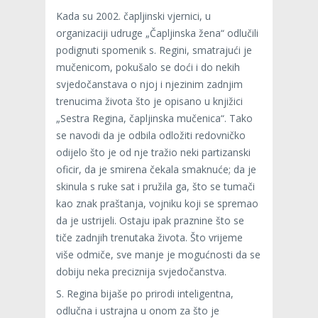
Kada su 2002. čapljinski vjernici, u
organizaciji udruge „Čapljinska žena“ odlučili
podignuti spomenik s. Regini, smatrajući je
mučenicom, pokušalo se doći i do nekih
svjedočanstava o njoj i njezinim zadnjim
trenucima života što je opisano u knjižici
„Sestra Regina, čapljinska mučenica“. Tako
se navodi da je odbila odložiti redovničko
odijelo što je od nje tražio neki partizanski
oficir, da je smirena čekala smaknuće; da je
skinula s ruke sat i pružila ga, što se tumači
kao znak praštanja, vojniku koji se spremao
da je ustrijeli. Ostaju ipak praznine što se
tiče zadnjih trenutaka života. Što vrijeme
više odmiče, sve manje je mogućnosti da se
dobiju neka preciznija svjedočanstva.
S. Regina bijaše po prirodi inteligentna,
odlučna i ustrajna u onom za što je