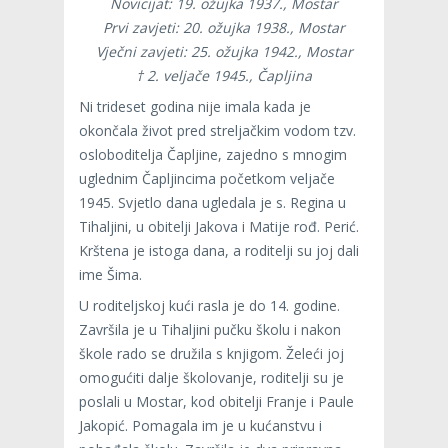
Novicijat: 19. ožujka 1937., Mostar
Prvi zavjeti: 20. ožujka 1938., Mostar
Vječni zavjeti: 25. ožujka 1942., Mostar
† 2. veljače 1945., Čapljina
Ni trideset godina nije imala kada je
okončala život pred streljačkim vodom tzv.
osloboditelja Čapljine, zajedno s mnogim
uglednim Čapljincima početkom veljače
1945. Svjetlo dana ugledala je s. Regina u
Tihaljini, u obitelji Jakova i Matije rođ. Perić.
Krštena je istoga dana, a roditelji su joj dali
ime Šima.
U roditeljskoj kući rasla je do 14. godine.
Završila je u Tihaljini pučku školu i nakon
škole rado se družila s knjigom. Želeći joj
omogućiti dalje školovanje, roditelji su je
poslali u Mostar, kod obitelji Franje i Paule
Jakopić. Pomagala im je u kućanstvu i