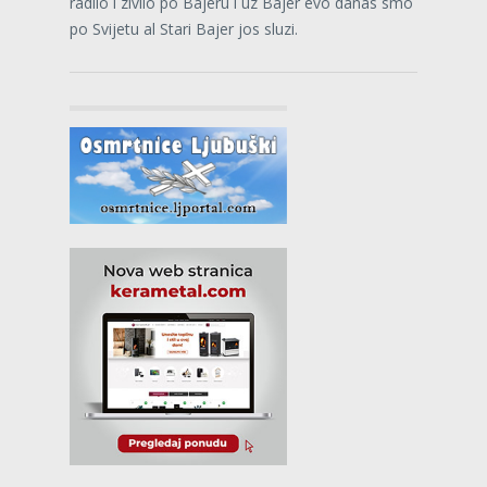
radilo i zivilo po Bajeru i uz Bajer evo danas smo
po Svijetu al Stari Bajer jos sluzi.