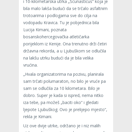
i 10-kilometarska utrka „Scunasticus“ koja je
bila malo lakša budući da se trčalo asfaltnim
trotoarima i podlogama sve do cilja na
vodopadu Kravica. Tu je pobjednica bila
Lucija Kimani, poznata
bosanskohercegovačka atletičarka
porijeklom iz Kenije. Ona trenutno drži četiri
državna rekorda, a u Ljubuškom se odlučila
na lakšu utrku budući da je bila velika
vrućina.
„Hvala organizatorima na pozivu, planirala
sam trčati polumaraton, no bilo je vruće pa
sam se odlučila za 10 kilometara. Bilo je
dobro. Super je kada si ispred, nema nitko
iza tebe, pa možeš „baciti oko“ i gledati
ljepote Ljubuškog. Ovo je prelijepo mjesto“,
rekla je Kimani.
Uz ove dvije utrke, održano je i niz malih