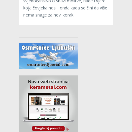
svjedočanstvo o snazi molitve, nade i vjere
koja čovjeka nosi i onda kada se čini da više
nema snage za novi korak.