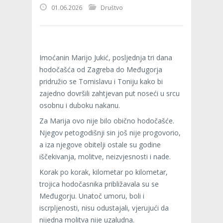
01.06.2026
Društvo
Imoćanin Marijo Jukić, posljednja tri dana
hodočašća od Zagreba do Međugorja
pridružio se Tomislavu i Toniju kako bi
zajedno dovršili zahtjevan put noseći u srcu
osobnu i duboku nakanu.
Za Marija ovo nije bilo obično hodočašće.
Njegov petogodišnji sin još nije progovorio,
a iza njegove obitelji ostale su godine
iščekivanja, molitve, neizvjesnosti i nade.
Korak po korak, kilometar po kilometar,
trojica hodočasnika približavala su se
Međugorju. Unatoč umoru, boli i
iscrpljenosti, nisu odustajali, vjerujući da
nijedna molitva nije uzaludna.