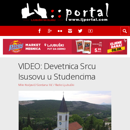
VIDEO: Devetnica Srcu
Isusovu u Studencima
Mile Kraljević/ Gordana Ilić / Radio Ljubuški