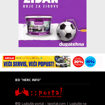
IED “HERC INFO”
®© Ljubuški portal – ljportal.com | Ljubuški na