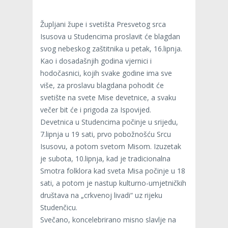
Župljani župe i svetišta Presvetog srca
Isusova u Studencima proslavit će blagdan
svog nebeskog zaštitnika u petak, 16.lipnja.
Kao i dosadašnjih godina vjernici i
hodočasnici, kojih svake godine ima sve
više, za proslavu blagdana pohodit će
svetište na svete Mise devetnice, a svaku
večer bit će i prigoda za Ispovijed.
Devetnica u Studencima počinje u srijedu,
7.lipnja u 19 sati, prvo pobožnošću Srcu
Isusovu, a potom svetom Misom. Izuzetak
je subota, 10.lipnja, kad je tradicionalna
Smotra folklora kad sveta Misa počinje u 18
sati, a potom je nastup kulturno-umjetničkih
društava na „crkvenoj livadi“ uz rijeku
Studenčicu.
Svečano, koncelebrirano misno slavlje na