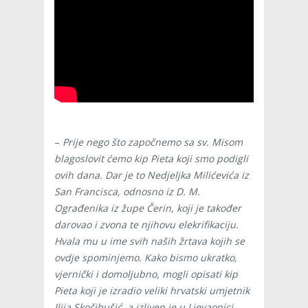
–
Prije nego što započnemo sa sv. Misom
blagoslovit ćemo kip Pieta koji smo podigli
ovih dana. Dar je to Nedjeljka Milićevića iz
San Francisca, odnosno iz D. M.
Ograđenika iz župe Čerin, koji je također
darovao i zvona te njihovu elekrifikaciju.
Hvala mu u ime svih naših žrtava kojih se
ovdje spominjemo. Kako bismo ukratko,
vjernički i domoljubno, mogli opisati kip
Pieta koji je izradio veliki hrvatski umjetnik
Ilija Skočibušić, a izliven je u Ljevaonici