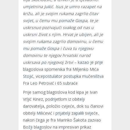
umjetnina Jukić. Isus je umro razapet na
križu, ali je svojim rukama zagrlio čitav
svijet, u čemu mu pomaže Gospa, te je
uskrsnuo pozivajući svakog od nas u
uskrsni život s njim. Hrvat je ubijen, ali je
svojim rukama zagrlio domovinu, u čemu
mu pomaže Gospa i čuva tu njegovu
domovinu te njegov hrvatski narod
uskrsava po njegovoj žrtvi
– kazao je prije
blagoslova spomenika fra Miljenko Mića
Stojić, vicepostulator postupka mučeništva
Fra Leo Petrović i 65 subraće
Prije samog blagoslova kod kipa je Ivan
Vrljić Kinez, podrijetlom iz obitelji
darovatelja, položio cvijeće, dok su članovi
obitelji Milićević i prijatelji zapalili svijeće,
nakon čega je fra Marinko Šakota zazvao
Božji blagoslov na impresivan prikaz