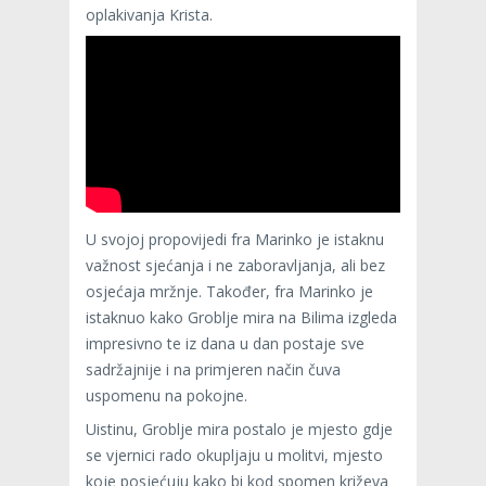
oplakivanja Krista.
U svojoj propovijedi fra Marinko je istaknu
važnost sjećanja i ne zaboravljanja, ali bez
osjećaja mržnje. Također, fra Marinko je
istaknuo kako Groblje mira na Bilima izgleda
impresivno te iz dana u dan postaje sve
sadržajnije i na primjeren način čuva
uspomenu na pokojne.
Uistinu, Groblje mira postalo je mjesto gdje
se vjernici rado okupljaju u molitvi, mjesto
koje posjećuju kako bi kod spomen križeva