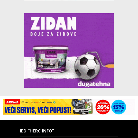
IED “HERC INFO”