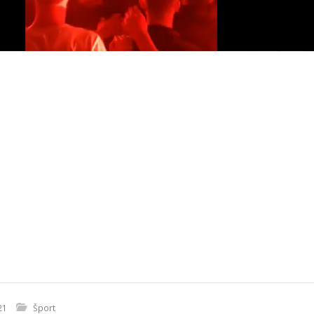
21
Šport