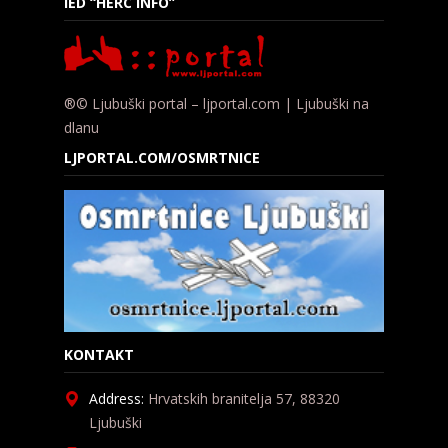
IED “HERC INFO”
®© Ljubuški portal – ljportal.com | Ljubuški na
dlanu
LJPORTAL.COM/OSMRTNICE
KONTAKT
Address:
Hrvatskih branitelja 57, 88320
Ljubuški