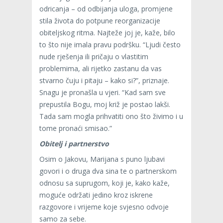
odricanja – od odbijanja uloga, promjene
stila života do potpune reorganizacije
obiteljskog ritma. Najteže joj je, kaže, bilo
to što nije imala pravu podršku. “Ljudi često
nude rješenja ili pričaju o vlastitim
problemima, ali rijetko zastanu da vas
stvarno čuju i pitaju – kako si?”, priznaje.
Snagu je pronašla u vjeri. “Kad sam sve
prepustila Bogu, moj križ je postao lakši.
Tada sam mogla prihvatiti ono što živimo i u
tome pronaći smisao.”
Obitelj i partnerstvo
Osim o Jakovu, Marijana s puno ljubavi
govori i o druga dva sina te o partnerskom
odnosu sa suprugom, koji je, kako kaže,
moguće održati jedino kroz iskrene
razgovore i vrijeme koje svjesno odvoje
samo za sebe.