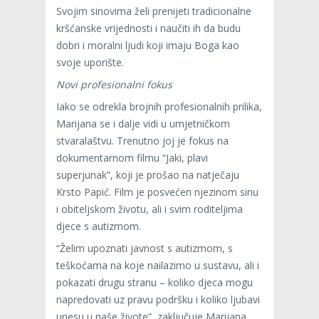
Svojim sinovima želi prenijeti tradicionalne
kršćanske vrijednosti i naučiti ih da budu
dobri i moralni ljudi koji imaju Boga kao
svoje uporište.
Novi profesionalni fokus
Iako se odrekla brojnih profesionalnih prilika,
Marijana se i dalje vidi u umjetničkom
stvaralaštvu. Trenutno joj je fokus na
dokumentarnom filmu “Jaki, plavi
superjunak”, koji je prošao na natječaju
Krsto Papić. Film je posvećen njezinom sinu
i obiteljskom životu, ali i svim roditeljima
djece s autizmom.
“Želim upoznati javnost s autizmom, s
teškoćama na koje nailazimo u sustavu, ali i
pokazati drugu stranu – koliko djeca mogu
napredovati uz pravu podršku i koliko ljubavi
unesu u naše živote”, zaključuje Marijana.