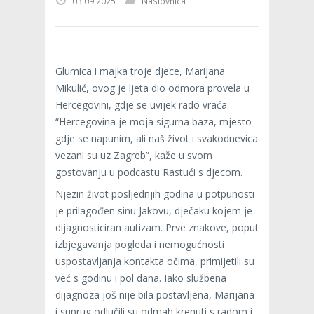
03.09.2025
Naslovnica
Glumica i majka troje djece, Marijana
Mikulić, ovog je ljeta dio odmora provela u
Hercegovini, gdje se uvijek rado vraća.
“Hercegovina je moja sigurna baza, mjesto
gdje se napunim, ali naš život i svakodnevica
vezani su uz Zagreb”, kaže u svom
gostovanju u podcastu Rastući s djecom.
Njezin život posljednjih godina u potpunosti
je prilagođen sinu Jakovu, dječaku kojem je
dijagnosticiran autizam. Prve znakove, poput
izbjegavanja pogleda i nemogućnosti
uspostavljanja kontakta očima, primijetili su
već s godinu i pol dana. Iako službena
dijagnoza još nije bila postavljena, Marijana
i suprug odlučili su odmah krenuti s radom i