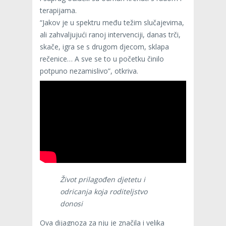
terapijama.
“Jakov je u spektru među težim slučajevima,
ali zahvaljujući ranoj intervenciji, danas trči,
skače, igra se s drugom djecom, sklapa
rečenice… A sve se to u početku činilo
potpuno nezamislivo”, otkriva.
Život prilagođen djetetu i
odricanja koja roditeljstvo
donosi
Ova dijagnoza za nju je značila i velika