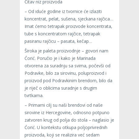
Čitav niz proizvoda
– Od iduće godine iz tvornice će izlaziti
koncentrat, pelat, sušena, sjeckana rajčica…
Imat ćemo tetrapak proizvode koncentrata,
tube s koncentratom rajčice, tetrapak
pasiranu rajčicu – pasata, kečap…
Široka je paleta proizvodnje – govori nam
Ćorić. Poručio je i kako je Marinada
otvorena za suradnju sa svima, počevši od
Podravke, bilo za sirovinu, poluproizvod i
proizvod pod Podravkinim brendom, bilo da
je riječ o oblicima suradnje s drugim
tvrtkama.
– Primarni cilj su naši brendovi od naše
sirovine iz Hercegovine, odnosno potpuno
zatvoren krug od polja do stola – naglasio je
Ćorić. U kontekstu otkupa poljoprivrednih
proizvoda, koji se realizira već sedam