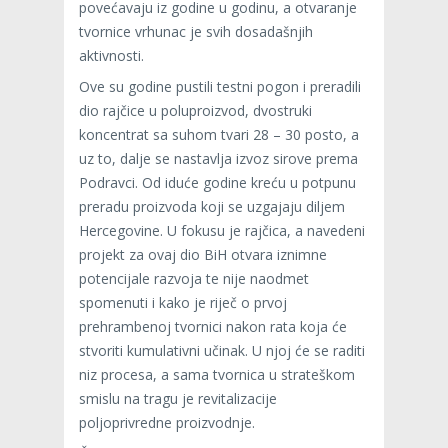
povećavaju iz godine u godinu, a otvaranje
tvornice vrhunac je svih dosadašnjih
aktivnosti.
Ove su godine pustili testni pogon i preradili
dio rajčice u poluproizvod, dvostruki
koncentrat sa suhom tvari 28 – 30 posto, a
uz to, dalje se nastavlja izvoz sirove prema
Podravci. Od iduće godine kreću u potpunu
preradu proizvoda koji se uzgajaju diljem
Hercegovine. U fokusu je rajčica, a navedeni
projekt za ovaj dio BiH otvara iznimne
potencijale razvoja te nije naodmet
spomenuti i kako je riječ o prvoj
prehrambenoj tvornici nakon rata koja će
stvoriti kumulativni učinak. U njoj će se raditi
niz procesa, a sama tvornica u strateškom
smislu na tragu je revitalizacije
poljoprivredne proizvodnje.