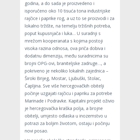
godina, a do sada je proizvedeno i
isporučeno oko 10 tisuća tona industrijske
rajčice i paprike rog, a uz to se proizvodi i za
lokalno tržište, na temelju tržišnih potreba,
poput kupusnjača i luka… U suradnji s
mrežom kooperanata s kojima postoji
visoka razina odnosa, ova priča dobiva i
dodatnu dimenziju, među suradnicima su
brojni OPG-ovi, braniteljske zadruge…, a
pokriveno je nekoliko lokalnih zajednica –
Široki Brijeg, Mostar, Ljubuški, Stolac,
Čapljina. Sve više hercegovačkih obitelji
počinje uzgajati rajčicu i papriku za potrebe
Marinade i Podravke. Kapitalni projekt oživio
je hercegovačka kraška polja, a brojne
obitelji, umjesto odlaska u inozemstvo u
potrazi za boljim životom, ostaju i počinju
novi posao.