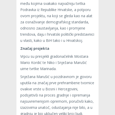
među kojima svakako najvažniju tvrtka
Podravka iz Republike Hrvatske, a potporu
ovom projektu, na koji se gleda kao na alat
za osnaživanje demografskog standarda,
odnosno zaustavljanja, kao i promjene
trendova, daju i hrvatski politički predstavnici
u vlasti, kako u BiH tako i u Hrvatskoj.
Značaj projekta
Vrpcu su presjekli gradonačelnik Mostara
Mario Kordić te Niko i Snježana Marušić
uime tvrtke Marinada.
Snježana Marušić u pozdravnom je govoru
uputila na značaj prve prehrambene tvornice
ovakve vrste u Bosni i Hercegovini,
podsjetivši na proces gradnje i opremanja
najsuvremenijom opremom, poručivši kako,
izazovima unatoč, odustajanja nije bilo, a u
gradnju je bio uključen veliki broj ljudi.