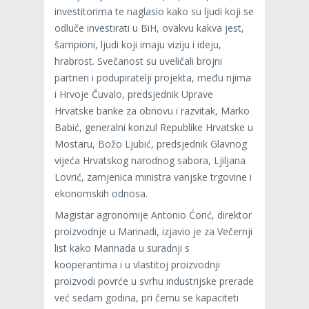
investitorima te naglasio kako su ljudi koji se
odluče investirati u BiH, ovakvu kakva jest,
šampioni, ljudi koji imaju viziju i ideju,
hrabrost. Svečanost su uveličali brojni
partneri i podupiratelji projekta, među njima
i Hrvoje Čuvalo, predsjednik Uprave
Hrvatske banke za obnovu i razvitak, Marko
Babić, generalni konzul Republike Hrvatske u
Mostaru, Božo Ljubić, predsjednik Glavnog
vijeća Hrvatskog narodnog sabora, Ljiljana
Lovrić, zamjenica ministra vanjske trgovine i
ekonomskih odnosa.
Magistar agronomije Antonio Ćorić, direktor
proizvodnje u Marinadi, izjavio je za Večernji
list kako Marinada u suradnji s
kooperantima i u vlastitoj proizvodnji
proizvodi povrće u svrhu industrijske prerade
već sedam godina, pri čemu se kapaciteti