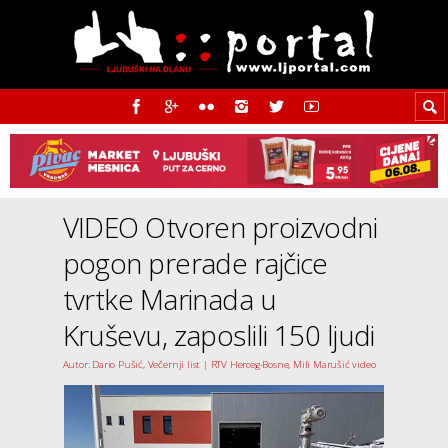
VIDEO Otvoren proizvodni
pogon prerade rajčice
tvrtke Marinada u
Kruševu, zaposlili 150 ljudi
Autor: Dario Pušić, Večernji list | RTV Herceg-Bosne, Mili Marušić video