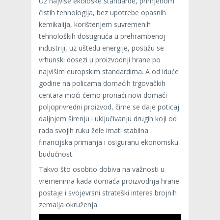
Uz najviše ekološke standarde, primjenom
čistih tehnologija, bez upotrebe opasnih
kemikalija, korištenjem suvremenih
tehnoloških dostignuća u prehrambenoj
industriji, uz uštedu energije, postižu se
vrhunski dosezi u proizvodnji hrane po
najvišim europskim standardima. A od iduće
godine na policama domaćih trgovačkih
centara moći ćemo pronaći novi domaći
poljoprivredni proizvod, čime se daje poticaj
daljnjem širenju i uključivanju drugih koji od
rada svojih ruku žele imati stabilna
financijska primanja i osiguranu ekonomsku
budućnost.
Takvo što osobito dobiva na važnosti u
vremenima kada domaća proizvodnja hrane
postaje i svojevrsni strateški interes brojnih
zemalja okruženja.