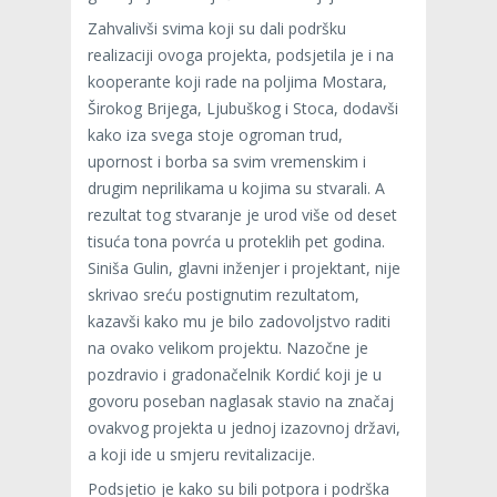
Zahvalivši svima koji su dali podršku
realizaciji ovoga projekta, podsjetila je i na
kooperante koji rade na poljima Mostara,
Širokog Brijega, Ljubuškog i Stoca, dodavši
kako iza svega stoje ogroman trud,
upornost i borba sa svim vremenskim i
drugim neprilikama u kojima su stvarali. A
rezultat tog stvaranje je urod više od deset
tisuća tona povrća u proteklih pet godina.
Siniša Gulin, glavni inženjer i projektant, nije
skrivao sreću postignutim rezultatom,
kazavši kako mu je bilo zadovoljstvo raditi
na ovako velikom projektu. Nazočne je
pozdravio i gradonačelnik Kordić koji je u
govoru poseban naglasak stavio na značaj
ovakvog projekta u jednoj izazovnoj državi,
a koji ide u smjeru revitalizacije.
Podsjetio je kako su bili potpora i podrška