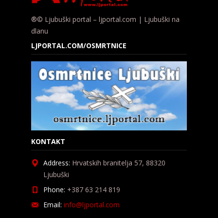
®© Ljubuški portal – ljportal.com | Ljubuški na
dlanu
LJPORTAL.COM/OSMRTNICE
KONTAKT
Address:
Hrvatskih branitelja 57, 88320
Ljubuški
Phone:
+387 63 214 819
Email:
info@ljportal.com