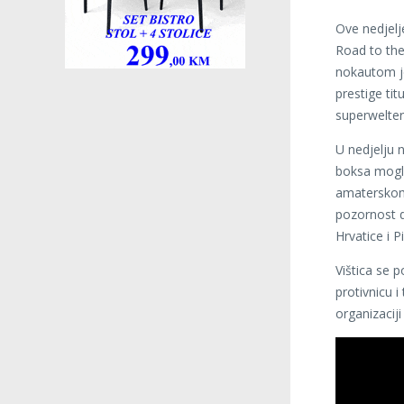
Ove nedjelj
Road to the
nokautom je
prestige ti
superwelter 
U nedjelju 
boksa mogli 
amaterskom
pozornost d
Hrvatice i Pi
Vištica se p
protivnicu 
organizaciji