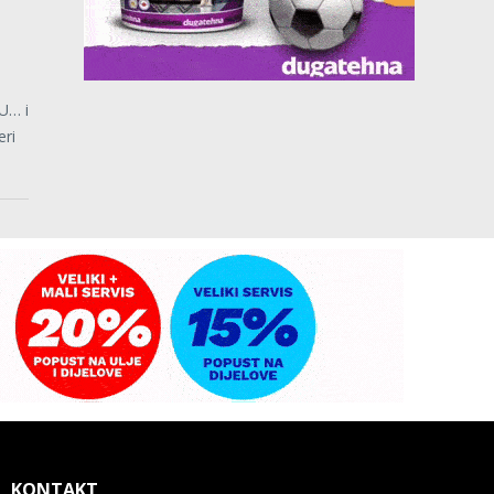
U… i
eri
KONTAKT