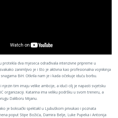
 u protekla dva mjeseca odrađivala intenzivne pripreme u
svakako zanimljivo je i što je aktivna kao profesionalna vojnikinja
snagama BiH. Otkrila nam je i kada očekuje iduću borbu.
 njezin tim imaju velike ambcije, a idući cilj je napasti svjetsku
BC organizaciji. Katarina ima veliku podršku u svom treneru, a
prugu Daliboru Mijanu.
o je boksački spektakl u Ljubuškom privukao i poznata
ena poput Stipe Božića, Damira Belje, Luke Pupeka i Antonija