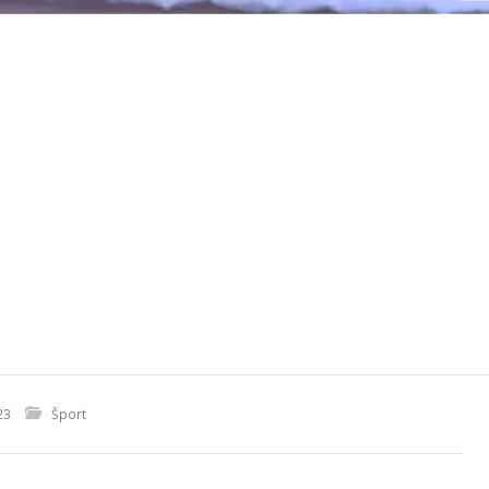
23
Šport