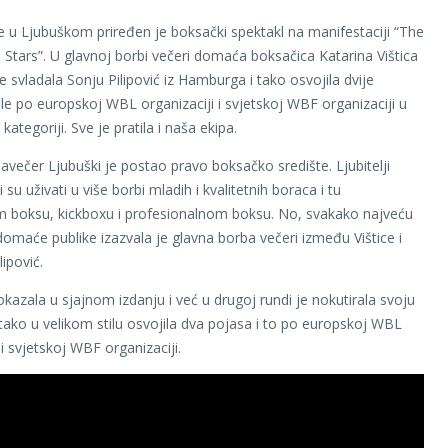
e u Ljubuškom priređen je boksački spektakl na manifestaciji “The
 Stars”. U glavnoj borbi večeri domaća boksačica Katarina Vištica
 svladala Sonju Pilipović iz Hamburga i tako osvojila dvije
tule po europskoj WBL organizaciji i svjetskoj WBF organizaciji u
kategoriji. Sve je pratila i naša ekipa.
navečer Ljubuški je postao pravo boksačko središte. Ljubitelji
su uživati u više borbi mladih i kvalitetnih boraca i tu
 boksu, kickboxu i profesionalnom boksu. No, svakako najveću
omaće publike izazvala je glavna borba večeri između Vištice i
lipović.
okazala u sjajnom izdanju i već u drugoj rundi je nokutirala svoju
i tako u velikom stilu osvojila dva pojasa i to po europskoj WBL
 i svjetskoj WBF organizaciji.