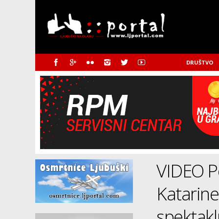
DRUŠTVO
VIDEO Po
Katarine
spektak