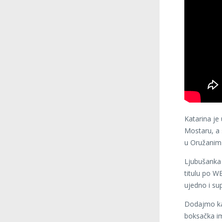
Katarina je
Mostaru, a 
u Oružanim 
Ljubušanka i
titulu po W
ujedno i su
Dodajmo kak
boksačka im