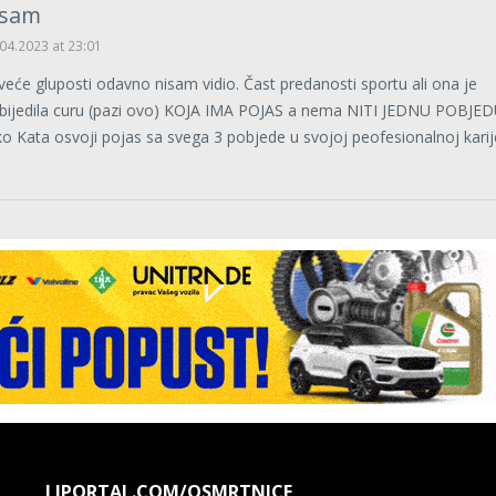
asam
04.2023 at 23:01
 veće gluposti odavno nisam vidio. Čast predanosti sportu ali ona je
bijedila curu (pazi ovo) KOJA IMA POJAS a nema NITI JEDNU POBJED
ko Kata osvoji pojas sa svega 3 pobjede u svojoj peofesionalnoj karij
LJPORTAL.COM/OSMRTNICE