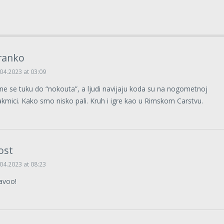
ranko
04.2023 at 03:09
ne se tuku do “nokouta”, a ljudi navijaju koda su na nogometnoj
akmici. Kako smo nisko pali. Kruh i igre kao u Rimskom Carstvu.
ost
04.2023 at 08:23
avoo!