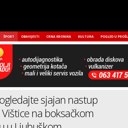
ŠPORT
OBAVIJESTI
CRNA KRONIKA
KULTURA
POGLED U PROŠ
gledajte sjajan nastup
 Vištice na boksačkom
lu u Ljubuškom