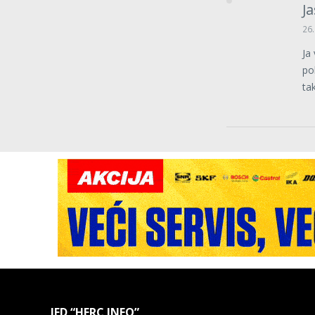
J
26.
Ja
po
ta
IED “HERC INFO”