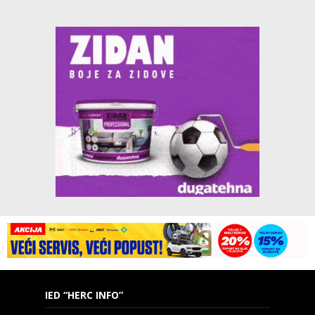
IED “HERC INFO”