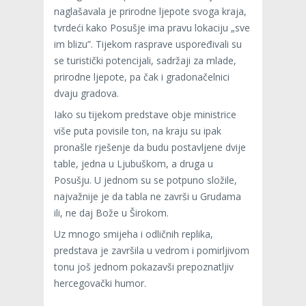
naglašavala je prirodne ljepote svoga kraja,
tvrdeći kako Posušje ima pravu lokaciju „sve
im blizu”. Tijekom rasprave uspoređivali su
se turistički potencijali, sadržaji za mlade,
prirodne ljepote, pa čak i gradonačelnici
dvaju gradova.
Iako su tijekom predstave obje ministrice
više puta povisile ton, na kraju su ipak
pronašle rješenje da budu postavljene dvije
table, jedna u Ljubuškom, a druga u
Posušju. U jednom su se potpuno složile,
najvažnije je da tabla ne završi u Grudama
ili, ne daj Bože u Širokom.
Uz mnogo smijeha i odličnih replika,
predstava je završila u vedrom i pomirljivom
tonu još jednom pokazavši prepoznatljiv
hercegovački humor.