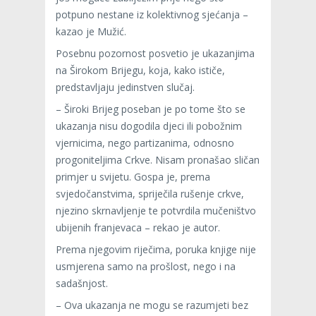
potpuno nestane iz kolektivnog sjećanja –
kazao je Mužić.
Posebnu pozornost posvetio je ukazanjima
na Širokom Brijegu, koja, kako ističe,
predstavljaju jedinstven slučaj.
– Široki Brijeg poseban je po tome što se
ukazanja nisu dogodila djeci ili pobožnim
vjernicima, nego partizanima, odnosno
progoniteljima Crkve. Nisam pronašao sličan
primjer u svijetu. Gospa je, prema
svjedočanstvima, spriječila rušenje crkve,
njezino skrnavljenje te potvrdila mučeništvo
ubijenih franjevaca – rekao je autor.
Prema njegovim riječima, poruka knjige nije
usmjerena samo na prošlost, nego i na
sadašnjost.
– Ova ukazanja ne mogu se razumjeti bez