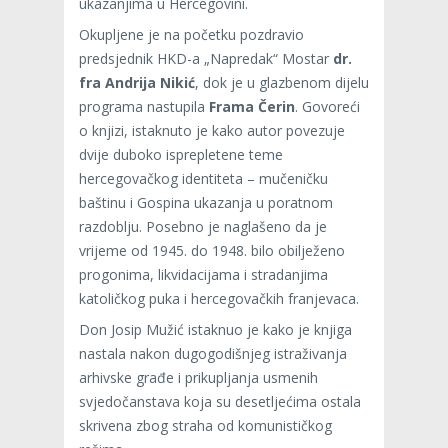
ukazanjima u Hercegovini.
Okupljene je na početku pozdravio
predsjednik HKD-a „Napredak“ Mostar
dr.
fra Andrija Nikić
, dok je u glazbenom dijelu
programa nastupila
Frama Čerin
. Govoreći
o knjizi, istaknuto je kako autor povezuje
dvije duboko isprepletene teme
hercegovačkog identiteta – mučeničku
baštinu i Gospina ukazanja u poratnom
razdoblju. Posebno je naglašeno da je
vrijeme od 1945. do 1948. bilo obilježeno
progonima, likvidacijama i stradanjima
katoličkog puka i hercegovačkih franjevaca.
Don Josip Mužić istaknuo je kako je knjiga
nastala nakon dugogodišnjeg istraživanja
arhivske građe i prikupljanja usmenih
svjedočanstava koja su desetljećima ostala
skrivena zbog straha od komunističkog