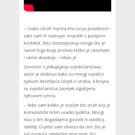
– Svako od tih mjesta ima svoju posebnost i
zato sam ih nastojao smjestiti u povijesni
kontekst. Bez razumijevanja onoga što je
narod toga kraja proživio teško je razumjeti
i sama ukazanja – rekao je.
Govoreći o prikupljanju svjedočanstava,
autor je istaknuo kako su mnogi svjedoci
tijekom desetljeća šutjeli iz straha, a brojna
su svjedočanstva zauvijek izgubljena
njihovom smrću.
– Vidio sam koliko je snažan bio strah koji je
komunistički režim usadio ljudima. Mnogi
nisu o tim događajima govorili ni vlastitoj
obitelji. Osjetio sam obvezu da ono što je
još moguće zabilježim prije nego što