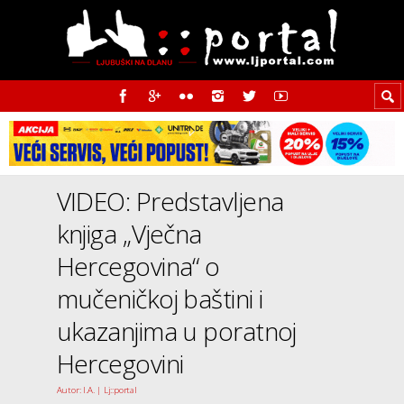
VIDEO: Predstavljena
knjiga „Vječna
Hercegovina“ o
mučeničkoj baštini i
ukazanjima u poratnoj
Hercegovini
Autor: I.A. | Lj::portal