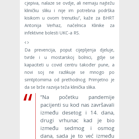
cjepiva, nalaze se ovdje, ali nemaju najtežu
kliničku sliku i nije im potrebna podrška
kisikom u ovom trenutku”, kaže za BHRT
Antonija Verhaz, načelnica Klinike za
infektivne bolesti UKC-a RS.
Da prevencija, poput cijepljenja djeluje,
tvrde i u mostarskoj bolnici, gdje se
kapaciteti u covid centru također pune, a
novi soj ne razlikuje se mnogo po
simtptomima od prethodnog. Primjetno je
da se brže razvija teža klinička slika.
“Na početku pandemije
pacijenti su kod nas završavali
između desetog i 14. dana,
drugi vrhunac kad je bio
između sedmog i osmog
dana, sada je to već između