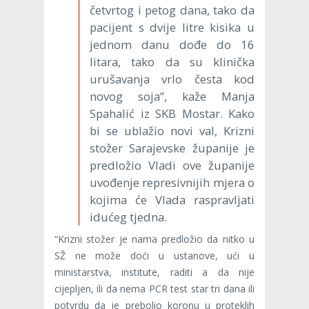
četvrtog i petog dana, tako da
pacijent s dvije litre kisika u
jednom danu dođe do 16
litara, tako da su klinička
urušavanja vrlo česta kod
novog soja”, kaže Manja
Spahalić iz SKB Mostar. Kako
bi se ublažio novi val, Krizni
stožer Sarajevske županije je
predložio Vladi ove županije
uvođenje represivnijih mjera o
kojima će Vlada raspravljati
idućeg tjedna.
“Krizni stožer je nama predložio da nitko u
SŽ ne može doći u ustanove, ući u
ministarstva, institute, raditi a da nije
cijepljen, ili da nema PCR test star tri dana ili
potvrdu da je prebolio koronu u proteklih