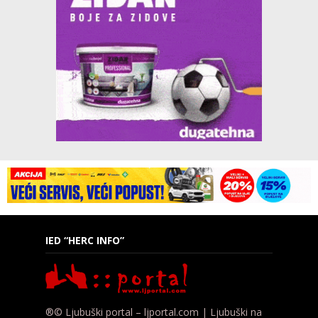
IED “HERC INFO”
®© Ljubuški portal – ljportal.com | Ljubuški na