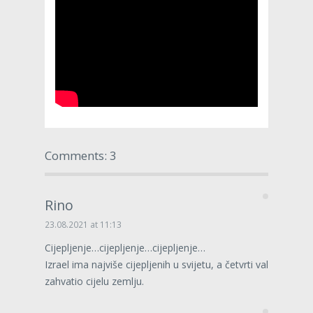
Comments: 3
Rino
23.08.2021 at 11:13
Cijepljenje…cijepljenje…cijepljenje…
Izrael ima najviše cijepljenih u svijetu, a četvrti val
zahvatio cijelu zemlju.