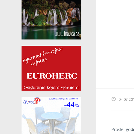
04.07.20
Prošle god