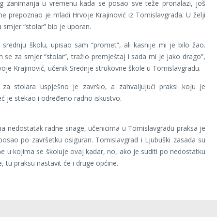
g zanimanja u vremenu kada se posao sve teže pronalazi, još
ne prepoznao je mladi Hrvoje Krajinović iz Tomislavgrada. U želji
 smjer “stolar” bio je uporan.
u srednju školu, upisao sam “promet”, ali kasnije mi je bilo žao.
 se za smjer “stolar”, tražio premještaj i sada mi je jako drago”,
voje Krajinović, učenik Srednje strukovne škole u Tomislavgradu.
 za stolara uspješno je završio, a zahvaljujući praksi koju je
eć je stekao i određeno radno iskustvo.
na nedostatak radne snage, učenicima u Tomislavgradu praksa je
posao po završetku osiguran. Tomislavgrad i Ljubuški zasada su
ne u kojima se školuje ovaj kadar, no, ako je suditi po nedostatku
, tu praksu nastavit će i druge općine.