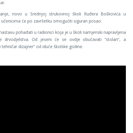
ar.
nje, novo u Srednjoj strukovnoj školi Ruđera Boškovića u
učenicima će po završetku omogućiti siguran posao.
 nastavu pohađati u radionici koja je u školi namjenski napravljena
e drvodjelstva. Od jeseni će se ovdje obučavati “stolari”, a
i tehničar dizajner” od iduće školske godine.