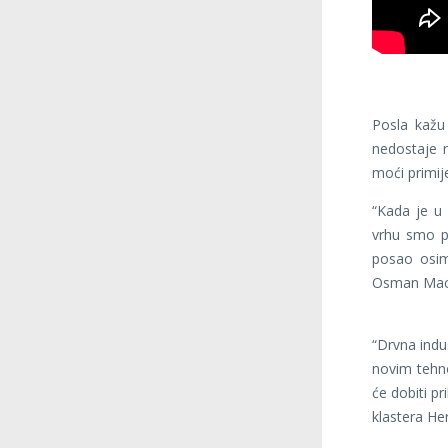
Posla kažu
nedostaje r
moći primije
“Kada je u
vrhu smo po
posao osim
Osman Maci
“Drvna indus
novim tehno
će dobiti pr
klastera He