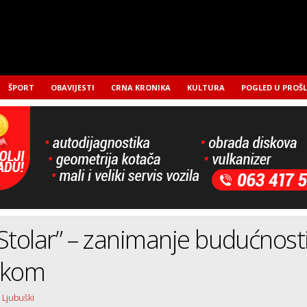
ŠPORT
OBAVIJESTI
CRNA KRONIKA
KULTURA
POGLED U PROŠ
Stolar” – zanimanje budućnost
škom
 Ljubuški