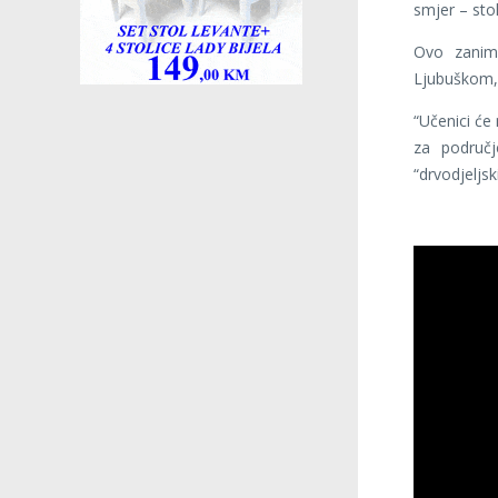
smjer – stol
Ovo zanima
Ljubuškom, 
“Učenici će
za područj
“drvodjeljsk