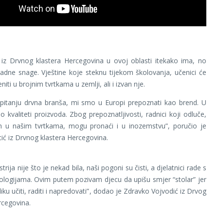
 iz Drvnog klastera Hercegovina u ovoj oblasti itekako ima, no
adne snage. Vještine koje steknu tijekom školovanja, učenici će
niti u brojnim tvrtkama u zemlji, ali i izvan nje.
 pitanju drvna branša, mi smo u Europi prepoznati kao brend. U
 kvaliteti proizvoda. Zbog prepoznatljivosti, radnici koji odluče,
 u našim tvrtkama, mogu pronaći i u inozemstvu”, poručio je
ć iz Drvnog klastera Hercegovina.
trija nije što je nekad bila, naši pogoni su čisti, a djelatnici rade s
logijama. Ovim putem pozivam djecu da upišu smjer “stolar” jer
iliku učiti, raditi i napredovati”, dodao je Zdravko Vojvodić iz Drvog
rcegovina.