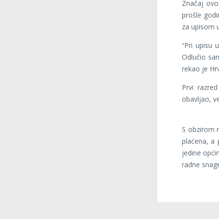
Značaj ovo
prošle godi
za upisom u
“Pri upisu 
Odlučio sam
rekao je Hr
Prvi razred
obavljao, v
S obzirom 
plaćena, a 
jedine opći
radne snage