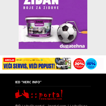
IED “HERC INFO”
®© Ljubuški portal – ljportal.com | Ljubuški na