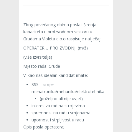
Zbog povećanog obima posla i širenja
kapaciteta u proizvodnom sektoru u
Grudama Violeta d.o.o raspisuje natječaj:
OPERATER U PROIZVODNJI (m/ž)
(više izvršitelja)
Mjesto rada: Grude
Vi kao naš idealan kandidat imate:
SSS – smjer
mehatronika/mehanika/elektrotehnika
(poželjno ali nije uvjet)
interes za rad na strojevima
spremnost na rad u smjenama
upornost i strpljivost u radu
Opis posla operatera;