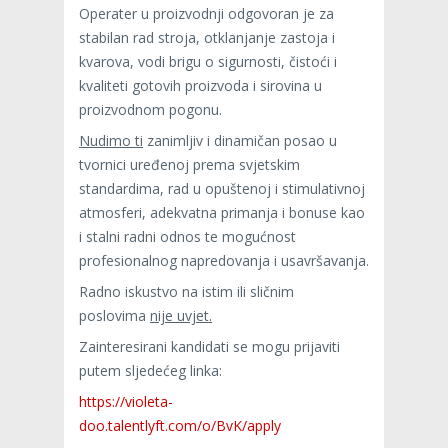
Operater u proizvodnji odgovoran je za
stabilan rad stroja, otklanjanje zastoja i
kvarova, vodi brigu o sigurnosti, čistoći i
kvaliteti gotovih proizvoda i sirovina u
proizvodnom pogonu.
Nudimo ti
zanimljiv i dinamičan posao u
tvornici uređenoj prema svjetskim
standardima, rad u opuštenoj i stimulativnoj
atmosferi, adekvatna primanja i bonuse kao
i stalni radni odnos te mogućnost
profesionalnog napredovanja i usavršavanja.
Radno iskustvo na istim ili sličnim
poslovima
nije uvjet.
Zainteresirani kandidati se mogu prijaviti
putem sljedećeg linka:
https://violeta-
doo.talentlyft.com/o/BvK/apply