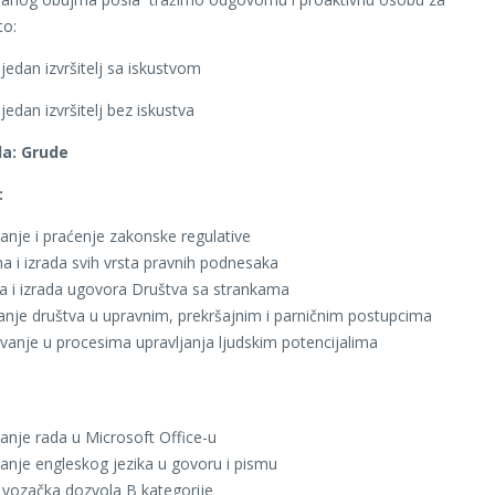
to:
–
jedan izvršitelj sa iskustvom
–
jedan izvršitelj bez iskustva
da: Grude
:
nje i praćenje zakonske regulative
a i izrada svih vrsta pravnih podnesaka
a i izrada ugovora Društva sa strankama
nje društva u upravnim, prekršajnim i parničnim postupcima
vanje u procesima upravljanja ljudskim potencijalima
nje rada u Microsoft Office-u
nje engleskog jezika u govoru i pismu
 vozačka dozvola B kategorije