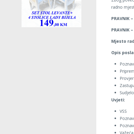
radno mjes
PRAVNIK 
PRAVNIK 
Mjesto ra
Opis posla
Poznava
Priprem
Provjer
Zastupa
Sudjelo
Uvjeti:
VSS
Poznava
Poznava
Važeća