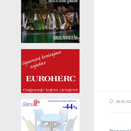
08.05.20
Zbog poveć