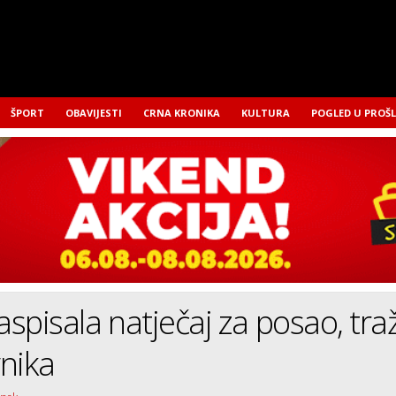
ŠPORT
OBAVIJESTI
CRNA KRONIKA
KULTURA
POGLED U PROŠ
raspisala natječaj za posao, tra
nika