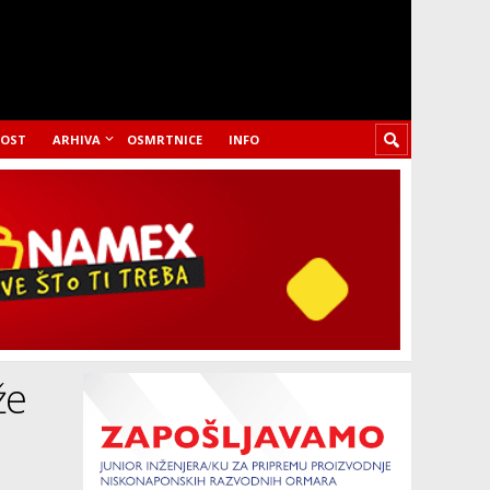
LOST
ARHIVA
OSMRTNICE
INFO
že