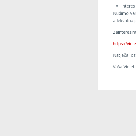
Interes
Nudimo Vam 
adekvatna 
Zainteresira
https://vio
Natječaj os
Vaša Violeta