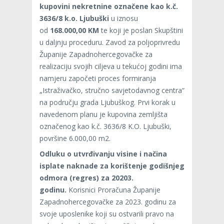
kupovini nekretnine označene kao k.č.
3636/8 k.o. Ljubuški
u iznosu
od
168.000,00 KM
te koji je poslan Skupštini
u daljnju proceduru. Zavod za poljoprivredu
Županije Zapadnohercegovačke za
realizaciju svojih ciljeva u tekućoj godini ima
namjeru započeti proces formiranja
„Istraživačko, stručno savjetodavnog centra“
na području grada Ljubuškog. Prvi korak u
navedenom planu je kupovina zemljišta
označenog kao k.č. 3636/8 K.O. Ljubuški,
površine 6.000,00 m2.
Odluku o utvrđivanju visine i načina
isplate naknade za korištenje godišnjeg
odmora (regres) za 20203.
godinu.
Korisnici Proračuna Županije
Zapadnohercegovačke za 2023. godinu za
svoje uposlenike koji su ostvarili pravo na