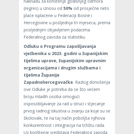
naknadu za korištenje godišnjeg odmora
(regres) u iznosu od
50%
od prosječne neto
plaće isplaćene u Federaciji Bosne i
Hercegovine u posljednja tri mjeseca, prema
posljednjim objavljenim podacima
Federalnog zavoda za statistiku.
Odluku o Programu zapošljavanja
vježbenika u 2023. godini u županijskim
tijelima uprave, županijskim upravnim
organizacijama i drugim službama i
tijelima Županije
Zapadnohercegovačke
. Razlog donošenja
ove Odluke je potreba da se što većem
broju mladih osoba omogući
osposobljavanje za rad u struci i stjecanje
prvog radnog iskustva u zvanju za koje su se
školovale, te na taj način poboljša njihova
konkurentnost i integracija na tržištu rada.
Uz korištenje sredstava Federalnog zavoda