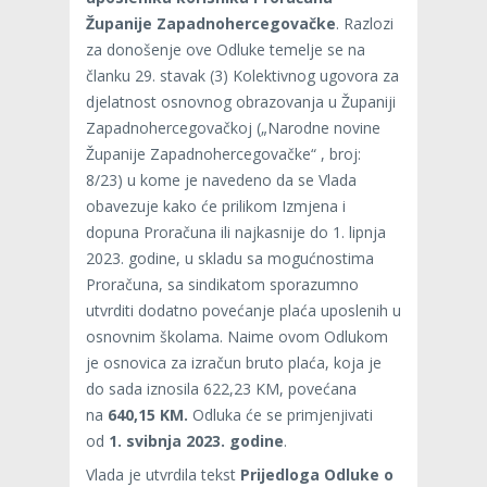
Županije Zapadnohercegovačke
. Razlozi
za donošenje ove Odluke temelje se na
članku 29. stavak (3) Kolektivnog ugovora za
djelatnost osnovnog obrazovanja u Županiji
Zapadnohercegovačkoj („Narodne novine
Županije Zapadnohercegovačke“ , broj:
8/23) u kome je navedeno da se Vlada
obavezuje kako će prilikom Izmjena i
dopuna Proračuna ili najkasnije do 1. lipnja
2023. godine, u skladu sa mogućnostima
Proračuna, sa sindikatom sporazumno
utvrditi dodatno povećanje plaća uposlenih u
osnovnim školama. Naime ovom Odlukom
je osnovica za izračun bruto plaća, koja je
do sada iznosila 622,23 KM, povećana
na
640,15 KM.
Odluka će se primjenjivati
od
1. svibnja 2023. godine
.
Vlada je utvrdila tekst
Prijedloga Odluke o