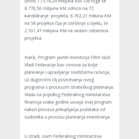
iznosi 17.574,24 milijuna KM. Od toga se
8.770,56 milijuna KM odnosi na 72
kandidiranje projekta, 6.702,21 miliuna KM
na 58 projekta čija je izvršenje u tijeku, te
2.101,47 milijuna KM na sedam odobrena
projekta.
Inače, Program javnih investicija FBiH služi
Vladi Federacije kao osnova za bolje
planiranje i upravljanje sredstvima razvoja,
uz dugoročni cilj povezivanja ovog
programa s procesom strateškog planiranja.
Vlada na prijedlog Federalnog ministarstva
financija svake godine usvaja ovaj program
nakon procesa prikupljanja podataka od
sudionika u procesu planiranja investiranja.
U izradi, osim Federalnog ministarstva