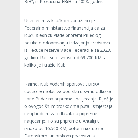
BiH“, iz Proračuna FBiH za 2023. godinu.
Usvojenim zaključkom zaduženo je
Federalno ministarstvo finanancija da za
iduću sjednicu Vlade pripremi Prijedlog
odluke o odobravanju izdvajanja sredstava
iz Tekuće rezerve Vlade Federacije za 2023.
godinu. Radi se o iznosu od 69.700 KM, a
koliko je i tražio Klub.
Naime, Klub vodenih sportova „ORKA“
uputio je molbu za podršku u svrhu odlaska
Lane Pudar na pripreme i natjecanje. Riječ je
o ovogodišnjim troškovima puta i smještaja
neophodnim za odlazak na pripreme i
natjecanje. To su pripreme u Antaliji u
iznosu od 16.500 KM, potom nastup na
Europskom juniorskom prvenstvu u