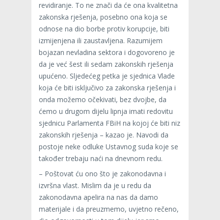
revidiranje. To ne znači da će ona kvalitetna
zakonska rješenja, posebno ona koja se
odnose na dio borbe protiv korupcije, biti
izmijenjena ili zaustavljena. Razumijem
bojazan nevladina sektora i dogovoreno je
da je već šest ili sedam zakonskih rješenja
upućeno. Sljedećeg petka je sjednica Vlade
koja će biti isključivo za zakonska rješenja i
onda možemo očekivati, bez dvojbe, da
ćemo u drugom dijelu lipnja imati redovitu
sjednicu Parlamenta FBiH na kojoj će biti niz
zakonskih rješenja – kazao je. Navodi da
postoje neke odluke Ustavnog suda koje se
također trebaju naći na dnevnom redu.
– Poštovat ću ono što je zakonodavna i
izvršna vlast. Mislim da je u redu da
zakonodavna apelira na nas da damo
materijale i da preuzmemo, uvjetno rečeno,