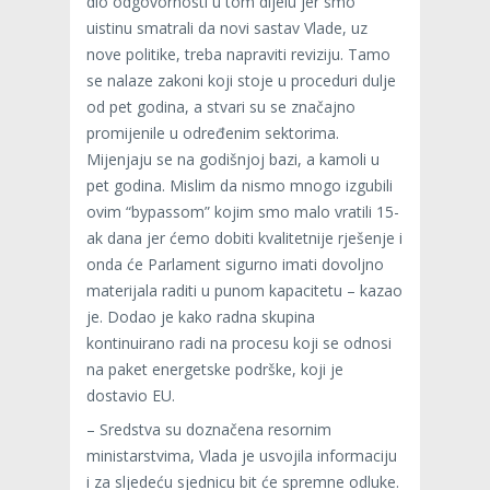
dio odgovornosti u tom dijelu jer smo
uistinu smatrali da novi sastav Vlade, uz
nove politike, treba napraviti reviziju. Tamo
se nalaze zakoni koji stoje u proceduri dulje
od pet godina, a stvari su se značajno
promijenile u određenim sektorima.
Mijenjaju se na godišnjoj bazi, a kamoli u
pet godina. Mislim da nismo mnogo izgubili
ovim “bypassom” kojim smo malo vratili 15-
ak dana jer ćemo dobiti kvalitetnije rješenje i
onda će Parlament sigurno imati dovoljno
materijala raditi u punom kapacitetu – kazao
je. Dodao je kako radna skupina
kontinuirano radi na procesu koji se odnosi
na paket energetske podrške, koji je
dostavio EU.
– Sredstva su doznačena resornim
ministarstvima, Vlada je usvojila informaciju
i za sljedeću sjednicu bit će spremne odluke.