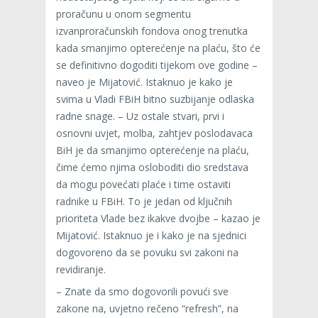
proračunu u onom segmentu
izvanproračunskih fondova onog trenutka
kada smanjimo opterećenje na plaću, što će
se definitivno dogoditi tijekom ove godine –
naveo je Mijatović. Istaknuo je kako je
svima u Vladi FBiH bitno suzbijanje odlaska
radne snage. – Uz ostale stvari, prvi i
osnovni uvjet, molba, zahtjev poslodavaca
BiH je da smanjimo opterećenje na plaću,
čime ćemo njima osloboditi dio sredstava
da mogu povećati plaće i time ostaviti
radnike u FBiH. To je jedan od ključnih
prioriteta Vlade bez ikakve dvojbe – kazao je
Mijatović. Istaknuo je i kako je na sjednici
dogovoreno da se povuku svi zakoni na
revidiranje.
– Znate da smo dogovorili povući sve
zakone na, uvjetno rečeno “refresh”, na