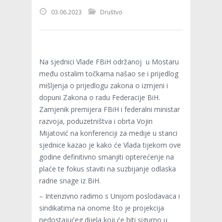
03.06.2023
Društvo
Na sjednici Vlade FBiH održanoj u Mostaru
među ostalim točkama našao se i prijedlog
mišljenja o prijedlogu zakona o izmjeni i
dopuni Zakona o radu Federacije BiH.
Zamjenik premijera FBiH i federalni ministar
razvoja, poduzetništva i obrta Vojin
Mijatović na konferenciji za medije u stanci
sjednice kazao je kako će Vlada tijekom ove
godine definitivno smanjiti opterećenje na
plaće te fokus staviti na suzbijanje odlaska
radne snage iz BiH.
– Intenzivno radimo s Unijom poslodavaca i
sindikatima na onome što je projekcija
nedostajućeg dijela koji će biti sigurno u