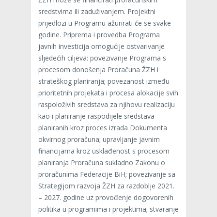
sredstvima ili zaduživanjem. Projektni
prijedlozi u Programu ažurirati će se svake
godine. Priprema i provedba Programa
javnih investicija omogućije ostvarivanje
sljedećih ciljeva: povezivanje Programa s
procesom donošenja Proračuna ŽZH i
strateškog planiranja; povezanost između
prioritetnih projekata i procesa alokacije svih
raspoloživih sredstava za njihovu realizaciju
kao i planiranje raspodijele sredstava
planiranih kroz proces izrada Dokumenta
okvirnog proračuna; upravljanje javnim
financijama kroz usklađenost s procesom
planiranja Proračuna sukladno Zakonu o
proračunima Federacije BiH; povezivanje sa
Strategijom razvoja ŽZH za razdoblje 2021.
– 2027. godine uz provođenje dogovorenih
politika u programima i projektima; stvaranje