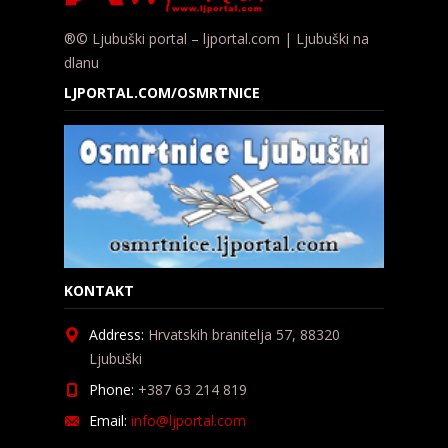
®© Ljubuški portal – ljportal.com | Ljubuški na
dlanu
LJPORTAL.COM/OSMRTNICE
KONTAKT
Address:
Hrvatskih branitelja 57, 88320
Ljubuški
Phone:
+387 63 214 819
Email:
info@ljportal.com