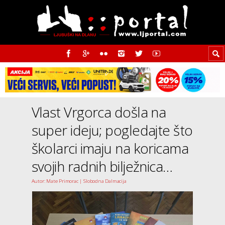
Vlast Vrgorca došla na
super ideju; pogledajte što
školarci imaju na koricama
svojih radnih bilježnica…
Autor: Mate Primorac | Slobodna Dalmacija