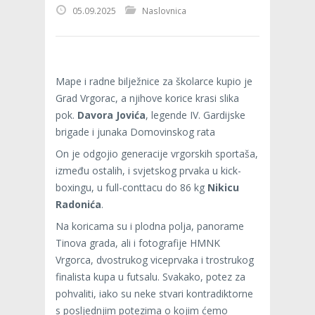
05.09.2025
Naslovnica
Mape i radne bilježnice za školarce kupio je
Grad Vrgorac, a njihove korice krasi slika
pok.
Davora Jovića
, legende IV. Gardijske
brigade i junaka Domovinskog rata
On je odgojio generacije vrgorskih sportaša,
između ostalih, i svjetskog prvaka u kick-
boxingu, u full-conttacu do 86 kg
Nikicu
Radonića
.
Na koricama su i plodna polja, panorame
Tinova grada, ali i fotografije HMNK
Vrgorca, dvostrukog viceprvaka i trostrukog
finalista kupa u futsalu. Svakako, potez za
pohvaliti, iako su neke stvari kontradiktorne
s posljednjim potezima o kojim ćemo