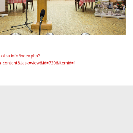
tolisa.info/index.php?
_content&task=view&id=730&Itemid=1