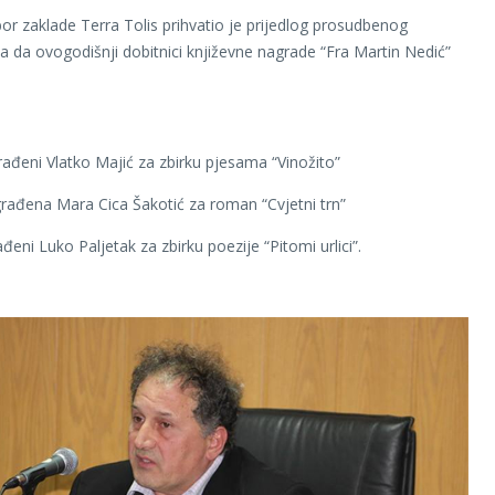
or zaklade Terra Tolis prihvatio je prijedlog prosudbenog
a da ovogodišnji dobitnici književne nagrade “Fra Martin Nedić”
ađeni Vlatko Majić za zbirku pjesama “Vinožito”
ađena Mara Cica Šakotić za roman “Cvjetni trn”
eni Luko Paljetak za zbirku poezije “Pitomi urlici”.