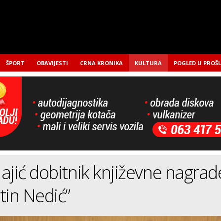
ŠPORT
OBAVIJESTI
CRNA KRONIKA
KULTURA
POGLED U PROŠ
ajić dobitnik književne nagrad
tin Nedić”