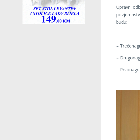
Upravni odb
povjerenstv
budu:
– Trećenagr
– Drugonagr
– Prvonagrađ