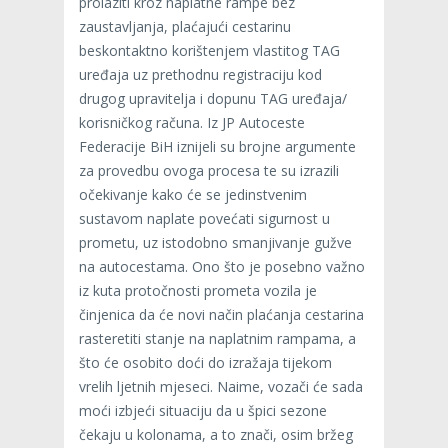
prolaziti kroz naplatne rampe bez
zaustavljanja, plaćajući cestarinu
beskontaktno korištenjem vlastitog TAG
uređaja uz prethodnu registraciju kod
drugog upravitelja i dopunu TAG uređaja/
korisničkog računa. Iz JP Autoceste
Federacije BiH iznijeli su brojne argumente
za provedbu ovoga procesa te su izrazili
očekivanje kako će se jedinstvenim
sustavom naplate povećati sigurnost u
prometu, uz istodobno smanjivanje gužve
na autocestama. Ono što je posebno važno
iz kuta protočnosti prometa vozila je
činjenica da će novi način plaćanja cestarina
rasteretiti stanje na naplatnim rampama, a
što će osobito doći do izražaja tijekom
vrelih ljetnih mjeseci. Naime, vozači će sada
moći izbjeći situaciju da u špici sezone
čekaju u kolonama, a to znači, osim bržeg