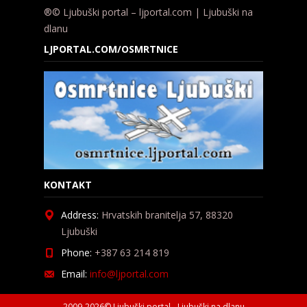
®© Ljubuški portal – ljportal.com | Ljubuški na
dlanu
LJPORTAL.COM/OSMRTNICE
KONTAKT
Address:
Hrvatskih branitelja 57, 88320
Ljubuški
Phone:
+387 63 214 819
Email:
info@ljportal.com
2009-2026© Ljubuški portal - Ljubuški na dlanu