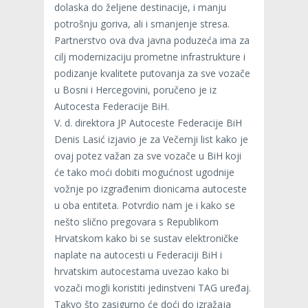
dolaska do željene destinacije, i manju
potrošnju goriva, ali i smanjenje stresa.
Partnerstvo ova dva javna poduzeća ima za
cilj modernizaciju prometne infrastrukture i
podizanje kvalitete putovanja za sve vozače
u Bosni i Hercegovini, poručeno je iz
Autocesta Federacije BiH.
V. d. direktora JP Autoceste Federacije BiH
Denis Lasić izjavio je za Večernji list kako je
ovaj potez važan za sve vozače u BiH koji
će tako moći dobiti mogućnost ugodnije
vožnje po izgrađenim dionicama autoceste
u oba entiteta. Potvrdio nam je i kako se
nešto slično pregovara s Republikom
Hrvatskom kako bi se sustav elektroničke
naplate na autocesti u Federaciji BiH i
hrvatskim autocestama uvezao kako bi
vozači mogli koristiti jedinstveni TAG uređaj.
Takvo što zasigurno će doći do izražaja