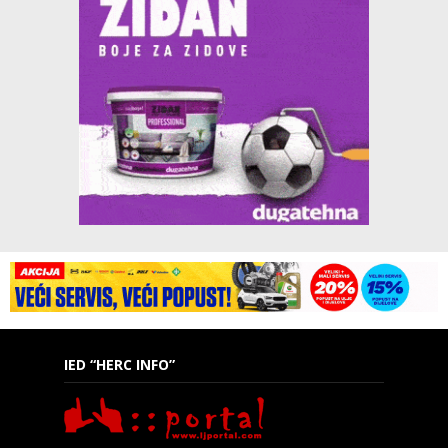
IED “HERC INFO”