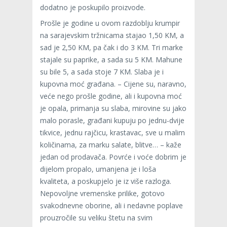
dodatno je poskupilo proizvode.
Prošle je godine u ovom razdoblju krumpir
na sarajevskim tržnicama stajao 1,50 KM, a
sad je 2,50 KM, pa čak i do 3 KM. Tri marke
stajale su paprike, a sada su 5 KM. Mahune
su bile 5, a sada stoje 7 KM. Slaba je i
kupovna moć građana. – Cijene su, naravno,
veće nego prošle godine, ali i kupovna moć
je opala, primanja su slaba, mirovine su jako
malo porasle, građani kupuju po jednu-dvije
tikvice, jednu rajčicu, krastavac, sve u malim
količinama, za marku salate, blitve… – kaže
jedan od prodavača. Povrće i voće dobrim je
dijelom propalo, umanjena je i loša
kvaliteta, a poskupjelo je iz više razloga.
Nepovoljne vremenske prilike, gotovo
svakodnevne oborine, ali i nedavne poplave
prouzročile su veliku štetu na svim