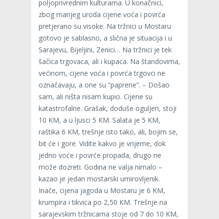
poljoprivrednim kulturama. U konačnici,
zbog manjeg uroda cijene voća i povrća
pretjerano su visoke. Na tržnici u Mostaru
gotovo je sablasno, a slična je situacija i u
Sarajevu, Bijeljini, Zenici… Na tržnici je tek
šačica trgovaca, ali i kupaca. Na štandovima,
većinom, cijene voća i povrća trgovci ne
označavaju, a one su “paprene”. – Došao
sam, ali ništa nisam kupio. Cijene su
katastrofalne. Grašak, doduše oguljen, stoji
10 KM, a u ljusci 5 KM. Salata je 5 KM,
raštika 6 KM, trešnje isto tako, ali, bojim se,
bit će i gore. Vidite kakvo je vrijeme, dok
jedno voće i povrće propada, drugo ne
može dozreti. Godina ne valja nimalo –
kazao je jedan mostarski umirovljenik.
Inače, cijena jagoda u Mostaru je 6 KM,
krumpira i tikvica po 2,50 KM. Trešnje na
sarajevskim tržnicama stoje od 7 do 10 KM,