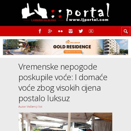
Vremenske nepogode
poskupile voće: I domaće
voće zbog visokih cijena
postalo luksuz
Autor: Večernji list