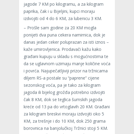
jagode 7 KM po kilogramu, a za kilogram
paprika, čak i u Bijeljini, kupci moraju
izdvojiti od 4 do 6 KM, za lubenicu 3 KM.
– Prošle sam godine za 20 KM mogla
ponijeti dva puna cekera namirnica, dok je
danas jedan ceker poluprazan za isti iznos –
kaže umirovljenica. Prodavači kažu kako
građani kupuju u skladu s mogućnostima te
da se uglavnom uzimaju manje količine voća
i povrća. Najupečatljiviji prizor na tržnicama
diljem RS-a postale su “paprene” cijene
sezonskog voća, pa je tako za kilogram
jagoda ili bijelog grožđa potrebno izdvojiti
čak 8 KM, dok se teglica šumskih jagoda
kreće od 13 pa do vrtoglavih 20 KM. Građani
za kilogram breskvi moraju izdvojiti oko 5
KM, za trešnje i do 10 KM, dok 250 grama
borovnica na banjolučkoj Tržnici stoji 5 KM.