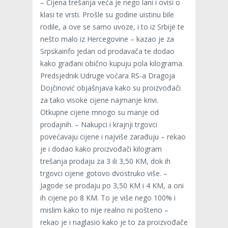
– Cijena trešanja veća je nego lani i ovisi o
klasi te vrsti. Prošle su godine uistinu bile
rodile, a ove se samo uvoze, i to iz Srbije te
nešto malo iz Hercegovine – kazao je za
Srpskainfo jedan od prodavača te dodao
kako građani obično kupuju pola kilograma.
Predsjednik Udruge voćara RS-a Dragoja
Dojčinović objašnjava kako su proizvođači
za tako visoke cijene najmanje krivi.
Otkupne cijene mnogo su manje od
prodajnih. – Nakupci i krajnji trgovci
povećavaju cijene i najviše zarađuju – rekao
je i dodao kako proizvođači kilogram
trešanja prodaju za 3 ili 3,50 KM, dok ih
trgovci cijene gotovo dvostruko više. –
Jagode se prodaju po 3,50 KM i 4 KM, a oni
ih cijene po 8 KM. To je više nego 100% i
mislim kako to nije realno ni pošteno –
rekao je i naglasio kako je to za proizvođače