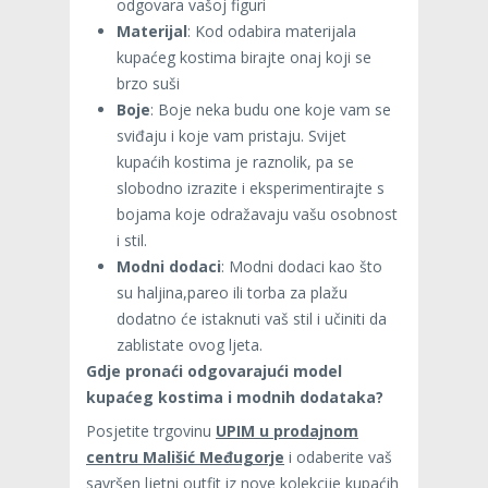
odgovara vašoj figuri
Materijal
: Kod odabira materijala
kupaćeg kostima birajte onaj koji se
brzo suši
Boje
: Boje neka budu one koje vam se
sviđaju i koje vam pristaju. Svijet
kupaćih kostima je raznolik, pa se
slobodno izrazite i eksperimentirajte s
bojama koje odražavaju vašu osobnost
i stil.
Modni dodaci
: Modni dodaci kao što
su haljina,pareo ili torba za plažu
dodatno će istaknuti vaš stil i učiniti da
zablistate ovog ljeta.
Gdje pronaći odgovarajući model
kupaćeg kostima i modnih dodataka?
Posjetite trgovinu
UPIM u prodajnom
centru Mališić Međugorje
i odaberite vaš
savršen ljetni outfit iz nove kolekcije kupaćih