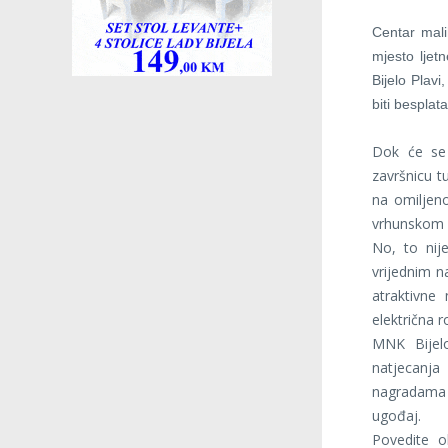
Centar mali
mjesto ljet
Bijelo Plavi
biti besplat
Dok će se 
završnicu t
na omiljeno
vrhunskom
No, to nij
vrijednim na
atraktivne
električna r
MNK Bijelo
natjecanja
nagradama 
ugođaj.
Povedite ob