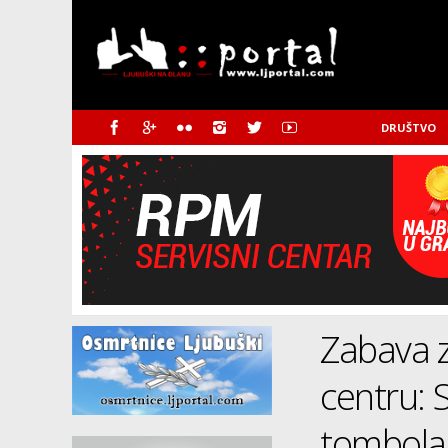
DRUŠTVO
Zabava z
centru: 
tombola