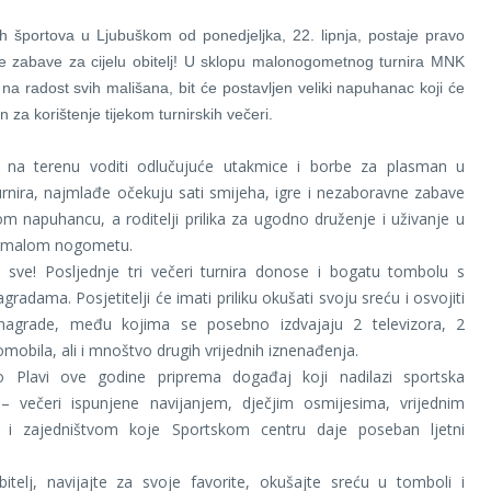
h športova u Ljubuškom od ponedjeljka, 22. lipnja, postaje pravo
ne zabave za cijelu obitelj! U sklopu malonogometnog turnira MNK
, na radost svih mališana, bit će postavljen veliki napuhanac koji će
an za korištenje tijekom turnirskih večeri.
na terenu voditi odlučujuće utakmice i borbe za plasman u
urnira, najmlađe očekuju sati smijeha, igre i nezaboravne zabave
m napuhancu, a roditelji prilika za ugodno druženje i uživanje u
 malom nogometu.
e sve! Posljednje tri večeri turnira donose i bogatu tombolu s
gradama. Posjetitelji će imati priliku okušati svoju sreću i osvojiti
 nagrade, među kojima se posebno izdvajaju 2 televizora, 2
omobila, ali i mnoštvo drugih vrijednih iznenađenja.
 Plavi ove godine priprema događaj koji nadilazi sportska
 – večeri ispunjene navijanjem, dječjim osmijesima, vrijednim
i zajedništvom koje Sportskom centru daje poseban ljetni
itelj, navijajte za svoje favorite, okušajte sreću u tomboli i