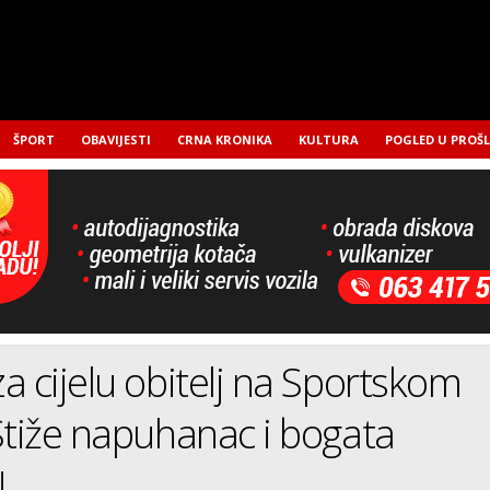
ŠPORT
OBAVIJESTI
CRNA KRONIKA
KULTURA
POGLED U PROŠ
a cijelu obitelj na Sportskom
Stiže napuhanac i bogata
!