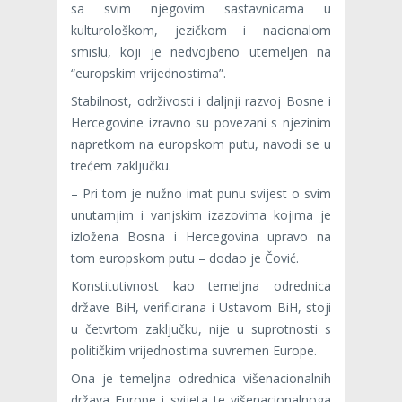
sa svim njegovim sastavnicama u
kulturološkom, jezičkom i nacionalom
smislu, koji je nedvojbeno utemeljen na
“europskim vrijednostima”.
Stabilnost, održivosti i daljnji razvoj Bosne i
Hercegovine izravno su povezani s njezinim
napretkom na europskom putu, navodi se u
trećem zaključku.
– Pri tom je nužno imat punu svijest o svim
unutarnjim i vanjskim izazovima kojima je
izložena Bosna i Hercegovina upravo na
tom europskom putu – dodao je Čović.
Konstitutivnost kao temeljna odrednica
države BiH, verificirana i Ustavom BiH, stoji
u četvrtom zaključku, nije u suprotnosti s
političkim vrijednostima suvremen Europe.
Ona je temeljna odrednica višenacionalnih
država Europe i svijeta te višenacionalnoga