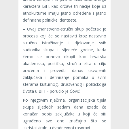
karaktera BiH, kao države tri nacije koje uz
etnokulturne imaju jasno određene i jasno
definirane političke identitete.
– Ovaj znanstveno-stručni skup početak je
procesa koji će se nastaviti kroz nastavno
stručno istraživanje i djelovanje svih
sudionika skupa i sljedeće godine, kada
ćemo se ponovo okupit kao hrvatska
akademska, politička, stručna elita u cilju
praćenja i provedbi danas usvojenih
zaključaka i definiranje pomaka u svim
sferama kulturnog, društvenog i političkoga
života u BiH – poručio je Čović.
Po njegovim riječima, organizacijska tijela
skupa sljedećih sedam dana izradit će
konačan popis zaključaka u koji će biti
ugrađeno sve ono značajno što se
iskristaliziralo u dvodnevnoj raspravi.