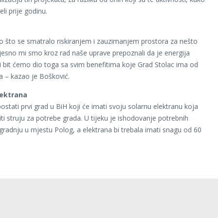
li prije godinu.
o što se smatralo riskiranjem i zauzimanjem prostora za nešto
vjesno mi smo kroz rad naše uprave prepoznali da je energija
i bit ćemo dio toga sa svim benefitima koje Grad Stolac ima od
ta – kazao je Bošković.
lektrana
ostati prvi grad u BiH koji će imati svoju solarnu elektranu koja
iti struju za potrebe grada. U tijeku je ishodovanje potrebnih
gradnju u mjestu Polog, a elektrana bi trebala imati snagu od 60