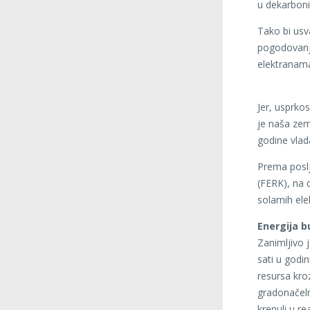
u dekarboni
Tako bi usv
pogodovanja
elektranam
Jer, usprkos
je naša zem
godine vlada
Prema poslj
(FERK), na 
solarnih el
Energija b
Zanimljivo 
sati u godin
resursa kro
gradonačeln
krenuli u re