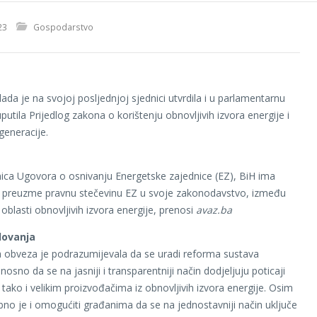
23
Gospodarstvo
ada je na svojoj posljednjoj sjednici utvrdila i u parlamentarnu
utila Prijedlog zakona o korištenju obnovljivih izvora energije i
generacije.
ica Ugovora o osnivanju Energetske zajednice (EZ), BiH ima
 preuzme pravnu stečevinu EZ u svoje zakonodavstvo, između
z oblasti obnovljivih izvora energije, prenosi
avaz.ba
dovanja
obveza je podrazumijevala da se uradi reforma sustava
nosno da se na jasniji i transparentniji način dodjeljuju poticaji
tako i velikim proizvođačima iz obnovljivih izvora energije. Osim
bno je i omogućiti građanima da se na jednostavniji način uključe