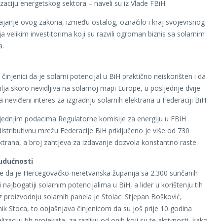
zaciju energetskog sektora – naveli su iz Vlade FBiH.
ajanje ovog zakona, između ostalog, označilo i kraj svojevrsnog
 velikim investitorima koji su razvili ogroman biznis sa solarnim
a.
 činjenici da je solarni potencijal u BiH praktično neiskorišten i da
lja skoro nevidljiva na solarnoj mapi Europe, u posljednje dvije
 neviđeni interes za izgradnju solarnih elektrana u Federaciji BiH.
ednjim podacima Regulatorne komisije za energiju u FBiH
distributivnu mrežu Federacije BiH priključeno je više od 730
ektrana, a broj zahtjeva za izdavanje dozvola konstantno raste.
udućnosti
je da je Hercegovačko-neretvanska županija sa 2.300 sunčanih
i najbogatiji solarnim potencijalima u BiH, a lider u korištenju tih
z proizvodnju solarnih panela je Stolac. Stjepan Bošković,
ik Stoca, to objašnjava činjenicom da su još prije 10 godina
alizaciju tih projekata, za razliku od onih koji su te aktivnosti, kako