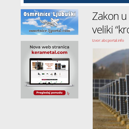
Zakon u 
veliki “k
Izvor: abcportal.info