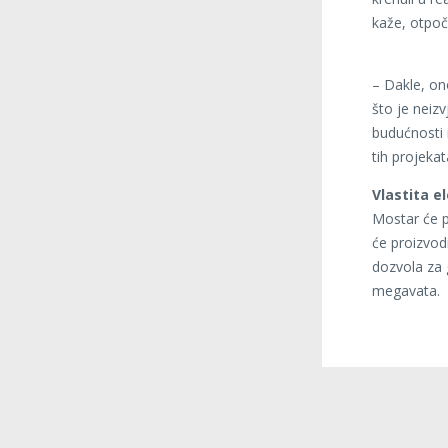
kaže, otpoče
– Dakle, on
što je neiz
budućnosti 
tih projeka
Vlastita e
Mostar će p
će proizvod
dozvola za 
megavata.