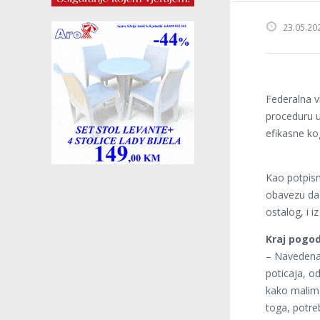
23.05.20
Federalna vl
proceduru up
efikasne ko
Kao potpisn
obavezu da
ostalog, i i
Kraj pogo
– Navedena 
poticaja, od
kako malim 
toga, potre