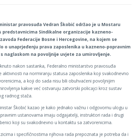
ministar pravosuđa Vedran Škobić održao je u Mostaru
 predstavnicima Sindikalne organizacije kazneno-
zavoda Federacije Bosne i Hercegovine, na kojem se
lo o unaprjeđenju prava zaposlenika u kazneno-popravnim
s naglaskom na povoljnije uvjete za umirovljenje.
aknuto nakon sastanka, Federalno ministarstvo pravosuđa
e aktivnosti na normiranju statusa zaposlenika koji svakodnevno
vorenicima, a koji do sada nisu bili obuhvaćeni povoljnijim
irovljenja kakve već ostvaruju zatvorski policajci kroz sustav
og radnog staža.
inistar Škobić kazao je kako jednako važnu i odgovornu ulogu u
ravnim ustanovama imaju odgajatelji, instruktori rada i drugi
žbenici koji su svakodnevno u kontaktu sa zatvorenicima.
izicima i specifičnostima njihova rada prepoznata je potreba da i