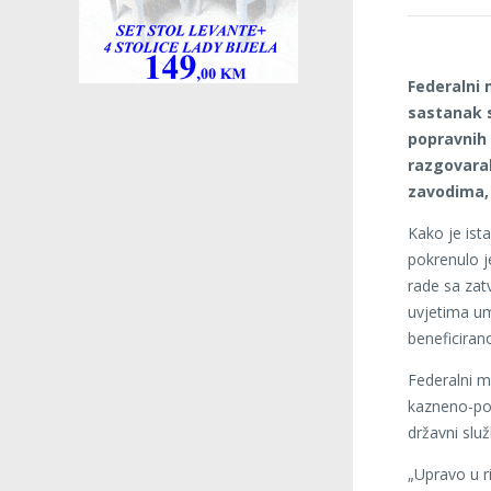
Federalni 
sastanak s
popravnih 
razgovara
zavodima, 
Kako je ist
pokrenulo j
rade sa zat
uvjetima um
beneficiran
Federalni m
kazneno-pop
državni slu
„Upravo u r