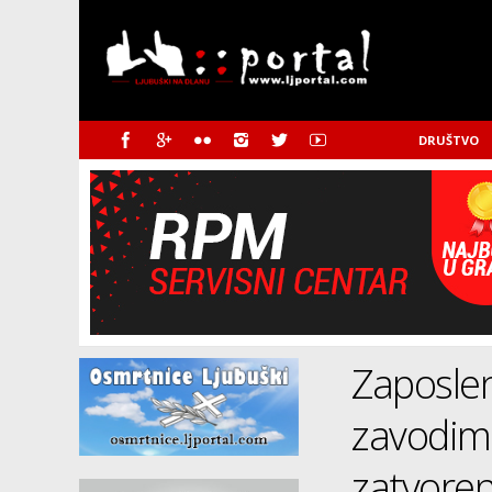
DRUŠTVO
Zaposle
zavodima
zatvoren