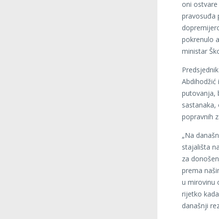
oni ostvare
pravosuđa pr
dopremijero
pokrenulo ak
ministar Ško
Predsjednik
Abdihodžić 
putovanja, 
sastanaka, 
popravnih z
„Na današn
stajališta 
za donošenj
prema našim
u mirovinu 
rijetko kad
današnji re