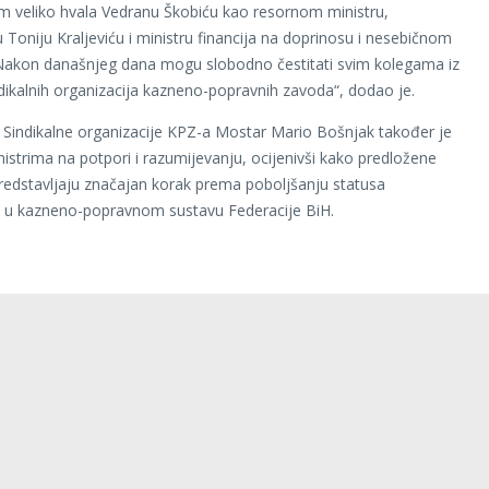
 veliko hvala Vedranu Škobiću kao resornom ministru,
 Toniju Kraljeviću i ministru financija na doprinosu i nesebičnom
Nakon današnjeg dana mogu slobodno čestitati svim kolegama iz
dikalnih organizacija kazneno-popravnih zavoda“, dodao je.
 Sindikalne organizacije KPZ-a Mostar Mario Bošnjak također je
nistrima na potpori i razumijevanju, ocijenivši kako predložene
predstavljaju značajan korak prema poboljšanju statusa
a u kazneno-popravnom sustavu Federacije BiH.