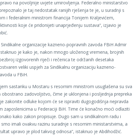
 pravo na povoljnije uvjete umirovljenja. Federalno ministarstvo
epoznalo je taj nedostatak ranijih rješenja te je, u suradnji s
m i federalnim ministrom financija Tonijem Kraljevićem,
tivnosti koje će pridonijeti unaprjeđenju sustava“, izjavio je
bić.
 Sindikalne organizacije kazneno-popravnih zavoda FBiH Admir
istaknuo je kako je, nakon mnogo uloženog vremena, brojnih
bezbroj izgovorenih riječi i rečenica te održanih desetaka
ostvaren veliki uspjeh za Sindikalnu organizaciju kazneno-
avoda u FBiH.
jem sastanku u Mostaru s resornim ministrom usuglašena su sva
na obostrano zadovoljstvo, čime je uklonjena i posljednja prepreka
e zakonite odluke kojom će se ispraviti dugogodišnja nepravda
 zaposlenicima u Federaciji BiH. Time će konačno moći odlaziti
onako kako zakon propisuje. Dugo sam u sindikalnom radu i
a smo imali ovakvu razinu suradnje s resornim ministarstvima, a
zultat upravo je plod takvog odnosa“, istaknuo je Abdihodžić.