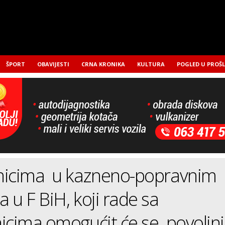
ŠPORT
OBAVIJESTI
CRNA KRONIKA
KULTURA
POGLED U PROŠ
nicima u kazneno-popravnim
 u F BiH, koji rade sa
icima omogućit će se povoljni