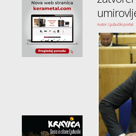
umirovlj
Autor: Ljubuški portal