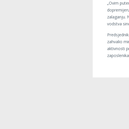
„Ovim putem
dopremijeru
zalaganju. 
vodstva sin
Predsjednik
zahvalio mi
aktivnosti 
zaposlenik