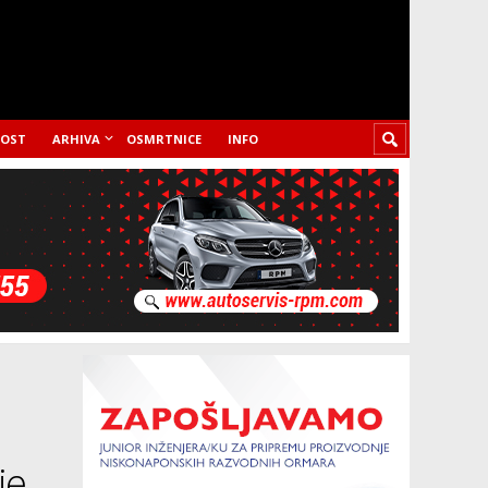
LOST
ARHIVA
OSMRTNICE
INFO
je