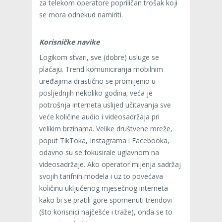
za telekom operatore popriličan trošak koji
se mora odnekud namiriti.
Korisničke navike
Logikom stvari, sve (dobre) usluge se
plaćaju. Trend komuniciranja mobilnim
uređajima drastično se promijenio u
posljednjih nekoliko godina; veća je
potrošnja interneta uslijed učitavanja sve
veće količine audio i videosadržaja pri
velikim brzinama. Velike društvene mreže,
poput TikToka, Instagrama i Facebooka,
odavno su se fokusirale uglavnom na
videosadržaje. Ako operator mijenja sadržaj
svojih tarifnih modela i uz to povećava
količinu uključenog mjesečnog interneta
kako bi se pratili gore spomenuti trendovi
(što korisnici najčešće i traže), onda se to