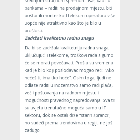
srednjom stručnom spremom. Baš kao i u
bankama – raditi na prodajnom mjestu, biti
poštar ili monter kod telekom operatora više
uopće nije atraktivno kao što je bilo u
prošlosti.
Zadržati kvalitetnu radnu snagu
Da bi se zadržala kvalitetnija radna snaga,
uključujući i telekome, troškovi rada sigurno
će se morati povećavati. Prošla su vremena
kad je bilo koji poslodavac mogao reći: “Ako
nećeš ti, ima tko hoće”. Osim toga, ljudi ne
odlaze raditi u inozemstvo samo radi plaća,
već i poštovanja na radnom mjestu i
mogućnosti pravednog napredovanja. Sva tri
su uvjeta trenutačno moguća samo u IT
sektoru, dok se ostali drže “starih špranci”,
no sudeći prema trendovima u regiji, ne još
zadugo.