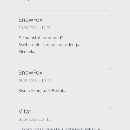
SnowFox
30.06.2023 at 12:07
Đe su ostali komentari?
Službe rade svoj posao, vidim ja.
Ali neeka…
SnowFox
01.07.2023 at 10:47
Kišni vikend, uz P.Portal…
Vitar
02.07.2023 at 04:12
Uskoro dolazi ona stara vrsta komunikacije