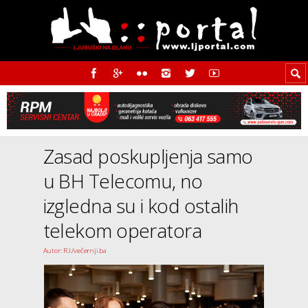
Zasad poskupljenja samo
u BH Telecomu, no
izgledna su i kod ostalih
telekom operatora
Autor: R.I./večernji.ba