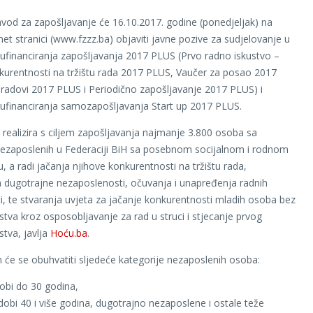
avod za zapošljavanje će 16.10.2017. godine (ponedjeljak) na
net stranici (www.fzzz.ba) objaviti javne pozive za sudjelovanje u
financiranja zapošljavanja 2017 PLUS (Prvo radno iskustvo –
kurentnosti na tržištu rada 2017 PLUS, Vaučer za posao 2017
 radovi 2017 PLUS i Periodično zapošljavanje 2017 PLUS) i
ufinanciranja samozapošljavanja Start up 2017 PLUS.
realizira s ciljem zapošljavanja najmanje 3.800 osoba sa
nezaposlenih u Federaciji BiH sa posebnom socijalnom i rodnom
u, a radi jačanja njihove konkurentnosti na tržištu rada,
 dugotrajne nezaposlenosti, očuvanja i unapređenja radnih
, te stvaranja uvjeta za jačanje konkurentnosti mladih osoba bez
stva kroz osposobljavanje za rad u struci i stjecanje prvog
stva, javlja
Hoću.ba
.
e se obuhvatiti sljedeće kategorije nezaposlenih osoba:
obi do 30 godina,
obi 40 i više godina, dugotrajno nezaposlene i ostale teže