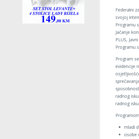
Federalni z
svojoj inter
Programu su
Jačanje kon
PLUS, Javni
Programu s
Program se 
evidencije 
osjetljivošć
sprečavanja
sposobnosti
radnog isku
radnog isku
Programom ć
mladi d
osobe d