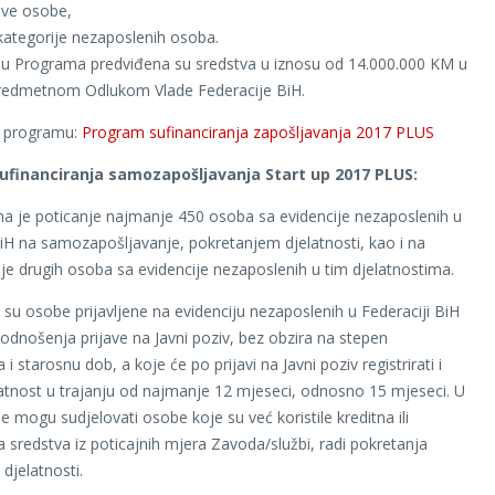
ive osobe,
kategorije nezaposlenih osoba.
iju Programa predviđena su sredstva u iznosu od 14.000.000 KM u
predmetnom Odlukom Vlade Federacije BiH.
o programu:
Program sufinanciranja zapošljavanja 2017 PLUS
financiranja samozapošljavanja Start up 2017 PLUS:
ma je poticanje najmanje 450 osoba sa evidencije nezaposlenih u
BiH na samozapošljavanje, pokretanjem djelatnosti, kao i na
je drugih osoba sa evidencije nezaposlenih u tim djelatnostima.
a su osobe prijavljene na evidenciju nezaposlenih u Federaciji BiH
podnošenja prijave na Javni poziv, bez obzira na stepen
i starosnu dob, a koje će po prijavi na Javni poziv registrirati i
latnost u trajanju od najmanje 12 mjeseci, odnosno 15 mjeseci. U
 mogu sudjelovati osobe koje su već koristile kreditna ili
 sredstva iz poticajnih mjera Zavoda/službi, radi pokretanja
djelatnosti.