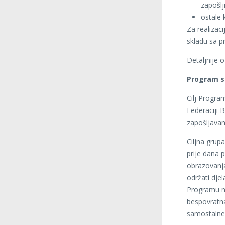
zapošlj
ostale 
Za realizac
skladu sa 
Detaljnije 
Program su
Cilj Progra
Federaciji 
zapošljavan
Ciljna grup
prije dana 
obrazovanja 
održati dje
Programu ne
bespovratna
samostalne 