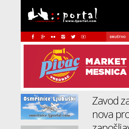
DRUŠTVO
Zavod za
nova pro
zapošlja