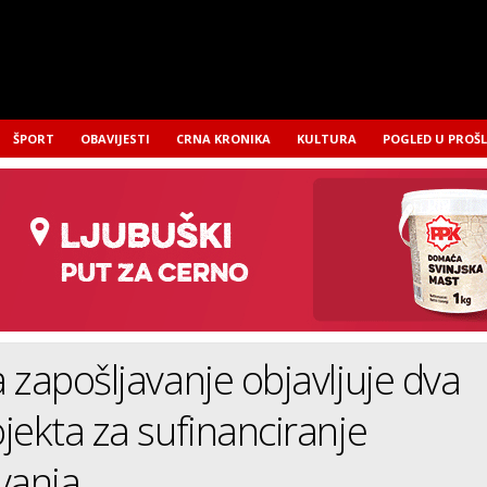
ŠPORT
OBAVIJESTI
CRNA KRONIKA
KULTURA
POGLED U PROŠ
 zapošljavanje objavljuje dva
jekta za sufinanciranje
vanja