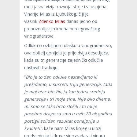
rad i jasna vizija razvoja stoje iza uspjeha
Vinarije Milas iz Ljubuškog, čiji je
vlasnik
Zdenko Milas
danas jedno od
prepoznatljivijih imena hercegovačkog
vinogradarstva.
Odluku o ozbiljnom ulasku u vinogradarstvo,
ova obitelj donijela je prije dvija desetljeća,
kada su tri generacije zajednički odlučile
nastaviti tradiciju.
“
Bio je to dan odluke nastavljamo ili
prekidamo, u susretu triju generacija, tada
je moj otac bio živ, ja kao jedna srednja
generacija i tri moja sina. Nije bilo dileme,
mi smo se tako brzo složili i to mi je
posebno drago sa smo u ovih 20-ak godina
postigli solidan rezultat ponajprije u
kvaliteti”
, kaže nam Milas kojeg u ulozi
predsjednika Udruge vinogradara i vinara