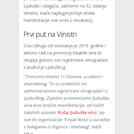
Ljubuški i izlagača, zatičemo na 32. izdanju
Vinistre, inače najdugovječnije vinske
manifestacije ove vrste u Hrvatskoj.
Prvi put na Vinistri
Ova Udruga od osnivanja je 2019. godine i
aktivno radi na promociji lokalnih vina te
okuplja gotovo sve registrirane vinogradare
s područja Ljubuškog.
“
Trenutno imamo 11 članova, a uskoro i
dvanaestog. To su praktično svi
administrativno registrirani vinogradari iz
Ljubuškog. Zajedno promoviramo ljubuška
vina kroz brojne manifestacije, od naših
lokalnih susreta ‘
Kušaj ljubuška vin
a’, pa
sve do organizacije ‘Trnjak festa’ u suradnji
s kolegama iz Vrgorca i Imotskog
“, kaže
Milas.