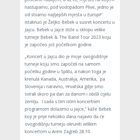
nastupamo, pod vodopadom Plive, jedno je
od stvarno najljepših mjesta u Europi!“
istaknuo je Željko Bebek u susret koncertu u
Jajcu. Bebek u Jajce stiže u sklopu velike
turneje Bebek & The Band Tour 2023 koju
je započeo još početkom godine.
„Koncert u Jajcu dio je moje ovogodišnje
turneje koju smo započeli na samom
početku godine u Splitu, a nakon toga je
krenula Kanada, Australija, Amerika, pa
Slovenija i naravno, Hrvatska gdje smo
svirali skoro pa dan za danom i obišli cijelu
zemlju. I sada s tim istim koncertnim
programom dolazimo u Jajce,“ kaže Bebek
koji je prije nekoliko dana najavio da će
ovogodišnju turneju okruniti velikim
koncertom u Areni Zagreb 28.10.