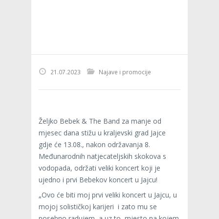
21.07.2023
Najave i promocije
Željko Bebek & The Band za manje od
mjesec dana stižu u kraljevski grad Jajce
gdje će 13.08., nakon održavanja 8.
Međunarodnih natjecateljskih skokova s
vodopada, održati veliki koncert koji je
ujedno i prvi Bebekov koncert u Jajcu!
„Ovo će biti moj prvi veliki koncert u Jajcu, u
mojoj solističkoj karijeri i zato mu se
posebno radujem, a uz to, mjesto na kojem