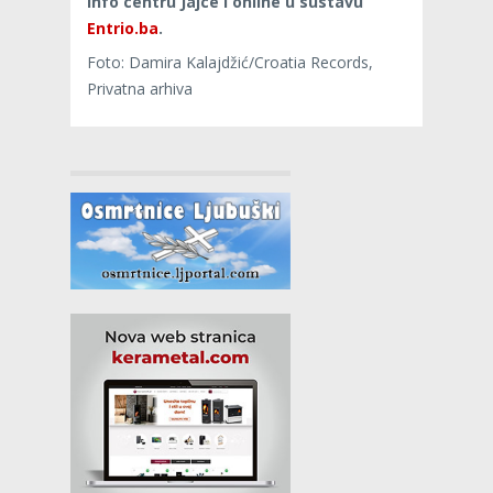
info centru Jajce i online u sustavu
Entrio.ba
.
Foto: Damira Kalajdžić/Croatia Records,
Privatna arhiva