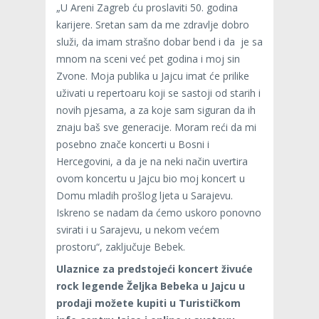
„U Areni Zagreb ću proslaviti 50. godina
karijere. Sretan sam da me zdravlje dobro
služi, da imam strašno dobar bend i da je sa
mnom na sceni već pet godina i moj sin
Zvone. Moja publika u Jajcu imat će prilike
uživati u repertoaru koji se sastoji od starih i
novih pjesama, a za koje sam siguran da ih
znaju baš sve generacije. Moram reći da mi
posebno znače koncerti u Bosni i
Hercegovini, a da je na neki način uvertira
ovom koncertu u Jajcu bio moj koncert u
Domu mladih prošlog ljeta u Sarajevu.
Iskreno se nadam da ćemo uskoro ponovno
svirati i u Sarajevu, u nekom većem
prostoru“, zaključuje Bebek.
Ulaznice za predstojeći koncert živuće
rock legende Željka Bebeka u Jajcu u
prodaji možete kupiti u Turističkom