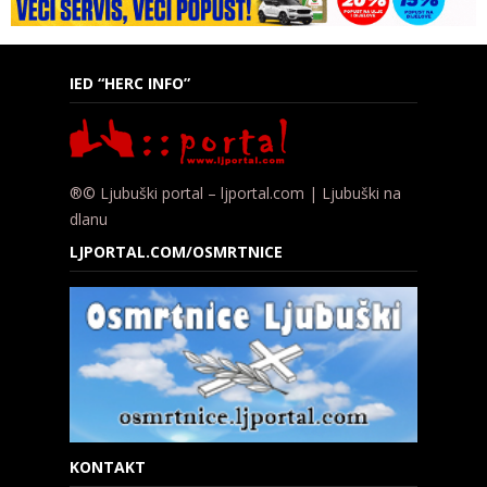
IED “HERC INFO”
®© Ljubuški portal – ljportal.com | Ljubuški na
dlanu
LJPORTAL.COM/OSMRTNICE
KONTAKT