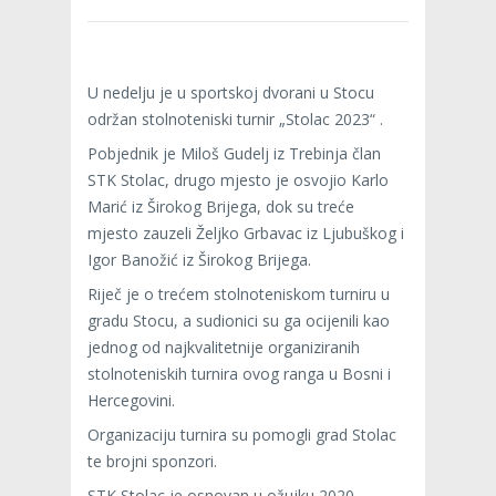
U nedelju je u sportskoj dvorani u Stocu
održan stolnoteniski turnir „Stolac 2023“ .
Pobjednik je Miloš Gudelj iz Trebinja član
STK Stolac, drugo mjesto je osvojio Karlo
Marić iz Širokog Brijega, dok su treće
mjesto zauzeli Željko Grbavac iz Ljubuškog i
Igor Banožić iz Širokog Brijega.
Riječ je o trećem stolnoteniskom turniru u
gradu Stocu, a sudionici su ga ocijenili kao
jednog od najkvalitetnije organiziranih
stolnoteniskih turnira ovog ranga u Bosni i
Hercegovini.
Organizaciju turnira su pomogli grad Stolac
te brojni sponzori.
STK Stolac je osnovan u ožujku 2020.