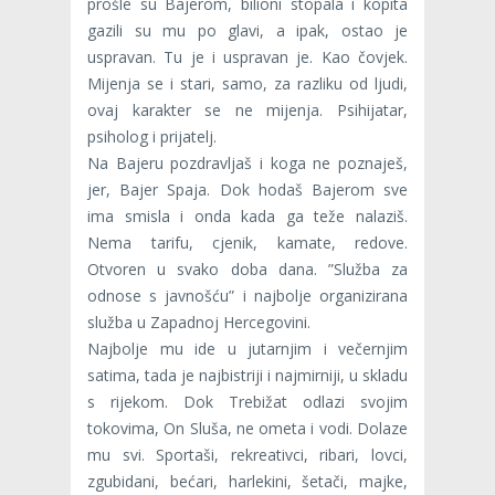
prošle su Bajerom, bilioni stopala i kopita
gazili su mu po glavi, a ipak, ostao je
uspravan. Tu je i uspravan je. Kao čovjek.
Mijenja se i stari, samo, za razliku od ljudi,
ovaj karakter se ne mijenja. Psihijatar,
psiholog i prijatelj.
Na Bajeru pozdravljaš i koga ne poznaješ,
jer, Bajer Spaja. Dok hodaš Bajerom sve
ima smisla i onda kada ga teže nalaziš.
Nema tarifu, cjenik, kamate, redove.
Otvoren u svako doba dana. ”Služba za
odnose s javnošću” i najbolje organizirana
služba u Zapadnoj Hercegovini.
Najbolje mu ide u jutarnjim i večernjim
satima, tada je najbistriji i najmirniji, u skladu
s rijekom. Dok Trebižat odlazi svojim
tokovima, On Sluša, ne ometa i vodi. Dolaze
mu svi. Sportaši, rekreativci, ribari, lovci,
zgubidani, bećari, harlekini, šetači, majke,