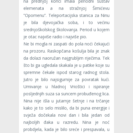
na prednjoj korici imala periodni sustav
elemenata a na stražnjoj Šimićevu
”Opomenu”. Teleportacijska stanica za Ninu
je bila djevojačka soba, i to većinu
srednjoškolskog školovanja. Period u kojem
je otac najviše radio i najviše pio.
Ne bi mogla ni zaspati do pola noći čekajući
na prozoru. Raskopčana košulja bila je znak
da dolazi naoružan najgrubljim riječima. Tek
što bi ga ugledala skakala je u patike koje su
spremne čekale ispod starog radnog stola.
Jutro je bilo najsigurnije za povratak kući.
Umivanje u hladnoj Vrioštici i ispiranje
posljednjih suza sa suncem probuđenog lica.
Nina nije išla u jutarnje šetnje i na trčanje
kako je to selo mislilo, da bi puna energije i
svježa dočekala novi dan i bila jedan od
najboljih đaka u razredu. Nina je noć
probdjela, kada je bilo sreće i prespavala, u