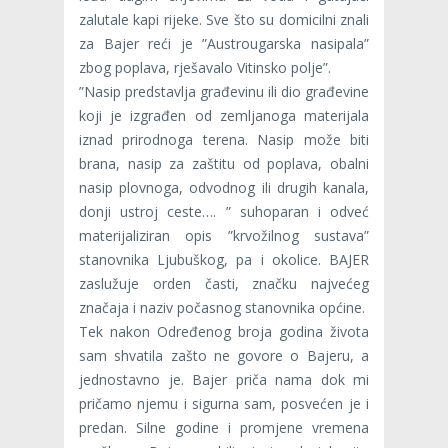
zalutale kapi rijeke. Sve što su domicilni znali
za Bajer reći je ”Austrougarska nasipala”
zbog poplava, rješavalo Vitinsko polje”.
”Nasip predstavlja građevinu ili dio građevine
koji je izgrađen od zemljanoga materijala
iznad prirodnoga terena. Nasip može biti
brana, nasip za zaštitu od poplava, obalni
nasip plovnoga, odvodnog ili drugih kanala,
donji ustroj ceste…. ” suhoparan i odveć
materijaliziran opis ”krvožilnog sustava”
stanovnika Ljubuškog, pa i okolice. BAJER
zaslužuje orden časti, značku najvećeg
značaja i naziv počasnog stanovnika općine.
Tek nakon Određenog broja godina života
sam shvatila zašto ne govore o Bajeru, a
jednostavno je. Bajer priča nama dok mi
pričamo njemu i sigurna sam, posvećen je i
predan. Silne godine i promjene vremena