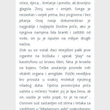
očevi, djeca… Kretanje i previše, ali dovoljno
glagola. Znoj, suze i smijeh. Svega je
nezasitan i uvijek prima, bez pogovora i bez
pitanja. Ovaj nasip dokumentirao je
najgrublje i najljepše životne priče, ako je
njegova namjena bila braniti i zaštititi od
vode, on ju je ispunio na milijun drugih
načina.
Dok su svi ostali đaci tinejdžeri palili prve
cigarete na bošluku i upirali ”play” na
kasetofonu uz krvavu Meri, Nina je krvarila
na bajeru. Teške unutarnje povrede svih
vitalnih organa i amigdale. Fizički nevidljiva
krv prosuta u svakoj molekuli njezinog
mladog duha. Tipična provincijska priča
sažeta u rečenici ”mater joj je lipa žena, ali
on…vazda je volio popit, to je ta raca” .
Osnovni sud sastavljen od strina i tetaka sa
sjedištem u ”Mladanovoj avliji” svakodnevno