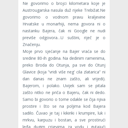
Ne govorimo o brojci kilometara koje je
Austrougarska nasula duž rijeke Trebižat.Ne
govorimo o vodnom pravu kraljevine
Hrvatske u monarhiji, nema govora ni o
nastanku Bajera, čak ni Google ne nudi
previše odgovora…U suštini, riječ je o
Značenju.
Moje prvo sjećanje na Bajer vraća se do
sredine 80-ih godina. Na dedinim ramenima,
preko Broda do Otunja, pa sve do Otunj
Glavice (koja ”vridi više neg’ cila zlatarica” ni
dan danas ne znam zašto, ali vrijedi).
Bajerom, i polako. Uvijek sam se pitala
zašto nitko ne priča o Bajeru, čak ni dedo.
Samo bi govorio o tome odakle se čija njiva
prostire i što se na poljima kod Bajera
sadilo. Čuvao je taj i kikiriki i krumpire, luk i
mrkvu, karpuzu i bostan, a sve prostirući
leđa dugim crijevima za vodu i gutajući