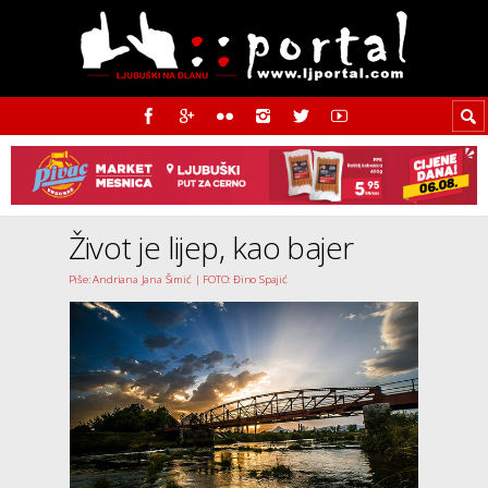
Život je lijep, kao bajer
Piše: Andriana Jana Šimić | FOTO: Đino Spajić