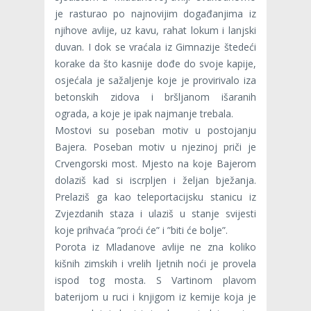
je rasturao po najnovijim događanjima iz
njihove avlije, uz kavu, rahat lokum i lanjski
duvan. I dok se vraćala iz Gimnazije štedeći
korake da što kasnije dođe do svoje kapije,
osjećala je sažaljenje koje je provirivalo iza
betonskih zidova i bršljanom išaranih
ograda, a koje je ipak najmanje trebala.
Mostovi su poseban motiv u postojanju
Bajera. Poseban motiv u njezinoj priči je
Crvengorski most. Mjesto na koje Bajerom
dolaziš kad si iscrpljen i željan bježanja.
Prelaziš ga kao teleportacijsku stanicu iz
Zvjezdanih staza i ulaziš u stanje svijesti
koje prihvaća ”proći će” i ”biti će bolje”.
Porota iz Mladanove avlije ne zna koliko
kišnih zimskih i vrelih ljetnih noći je provela
ispod tog mosta. S Vartinom plavom
baterijom u ruci i knjigom iz kemije koja je