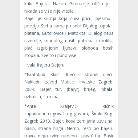
krilu Bajera. Nakon Gimnazije otišla je i
nikada se više nije vratila.
Bajer je šutnja koja čuva priču, pjesmu i
poeziju. Svrha sama po sebi. Dijalog topola i
platana, Butorovice i Matokita. Dijalog neba
i zemlje, monolog naših potreba i molitvi,
plač izgubljenih ljubavi, sloboda bosih
stopala. Sve to i puno više.
Hvala frajeru Bajeru.
*Bratoljub Klaić- Rječnik stranih riječi-
Nakladni zavod Matice Hrvatske Zagreb,
2004. Bajer tur. (bajyr) brijeg, obala,
uzbrdica, strmina;
*Ante Kraljević- Ričnik
zapadnohercegovačkog govora, Široki Brig-
Zagreb 2013. Bajer, kosa zemljana uzvisina,
nasip, strana briga (Nemoj resti po bajeru
travo, nego cviće rumeno i plavo) tur. Bayir