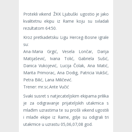
Protekli vikend ŽKK Ljubuški ugostio je jako
kvalitetnu ekipu iz Rame koju su svladali
rezultatom 64:50.
Kroz pretkadetsku Ligu Herceg-Bosne igrale
su:
Ana-Maria Grgić, Vesela Lončar, Darija
Matijašević, Ivana Tolić, Gabriela Sušić,
Danica Vukojević, Lucija Čolak, Ana Matić,
Marita Primorac, Ana Dodig, Patricia Vukšić,
Petra Bilić, Lana Miličević.
Trener: mr.sc.Ante Vučić
Svaki susret s natjecateljskim ekipama prilika
je za odigravanje prijateljskih utakmica s
mlađim uzrastima te su prošli vikend ugostili
i mlađe ekipe iz Rame, gdje su odigrali tri
utakmice u uzrastu 05,06,07,08 god.