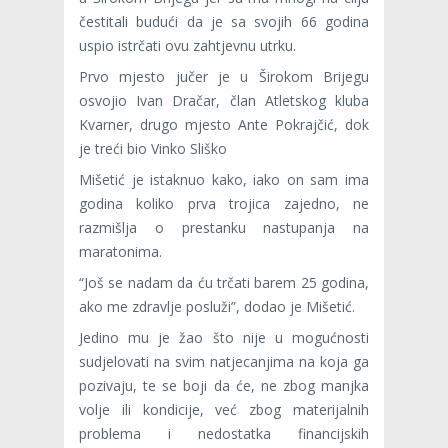
čestitali budući da je sa svojih 66 godina
uspio istrčati ovu zahtjevnu utrku.
Prvo mjesto jučer je u Širokom Brijegu
osvojio Ivan Dračar, član Atletskog kluba
Kvarner, drugo mjesto Ante Pokrajčić, dok
je treći bio Vinko Sliško
Mišetić je istaknuo kako, iako on sam ima
godina koliko prva trojica zajedno, ne
razmišlja o prestanku nastupanja na
maratonima.
“Još se nadam da ću trčati barem 25 godina,
ako me zdravlje posluži”, dodao je Mišetić.
Jedino mu je žao što nije u mogućnosti
sudjelovati na svim natjecanjima na koja ga
pozivaju, te se boji da će, ne zbog manjka
volje ili kondicije, već zbog materijalnih
problema i nedostatka financijskih