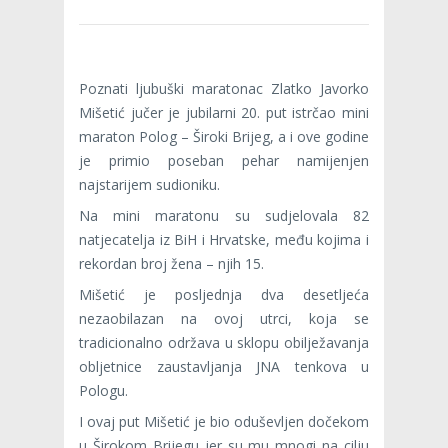
Poznati ljubuški maratonac Zlatko Javorko
Mišetić jučer je jubilarni 20. put istrčao mini
maraton Polog – Široki Brijeg, a i ove godine
je primio poseban pehar namijenjen
najstarijem sudioniku.
Na mini maratonu su sudjelovala 82
natjecatelja iz BiH i Hrvatske, među kojima i
rekordan broj žena – njih 15.
Mišetić je posljednja dva desetljeća
nezaobilazan na ovoj utrci, koja se
tradicionalno održava u sklopu obilježavanja
obljetnice zaustavljanja JNA tenkova u
Pologu.
I ovaj put Mišetić je bio oduševljen dočekom
u Širokom Brijegu jer su mu mnogi na cilju