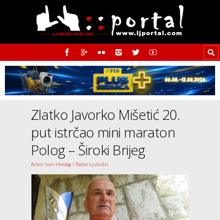
Zlatko Javorko Mišetić 20.
put istrčao mini maraton
Polog – Široki Brijeg
Autor: Ivan Herceg | Radio Ljubuški