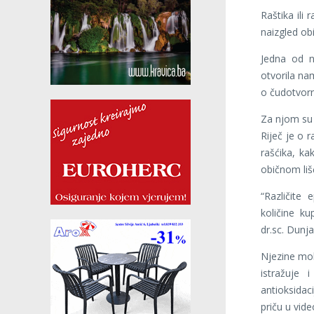
Raštika ili 
naizgled ob
Jedna od n
otvorila nam
o čudotvorn
Za njom su 
Riječ je o r
rašćika, ka
običnom liš
“Različite
količine k
dr.sc. Dunj
Njezine mol
istražuje 
antioksidac
priču u vide