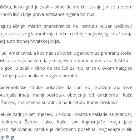
rašćika, kako god ju zvali – bitno da ste čuli za nju jer se u ovom
ičnom lišću krije prava antikancerogena bomba.
ajuspješnijih mladih znanstvenica na Institutu Ruđer Bošković
 je vrata svog laboratorija i otkrila detalje najnovijeg istraživanja
oj autohtonoj hrvatskoj biljci.
ludi Amerikanci, a kod nas se koristi uglavnom za prehranu stoke.
aštici, za koju se zna da je uspješna u borbi protiv raka. Raštika ili
ko god ju zvali – bitno da ste čuli za nju jer se u ovom naizgled
ću krije prava antikancerogena bomba.
 epidemiološke studije pokazale da ljudi koji konzumiraju veće
upusnjača imaju manji postotak oboljenja od karcinoma”, kaže
a Šamec, znanstvena suradnica na Institutu Ruđer Bošković.
ekule zadnjih pet mjeseci, u sklopu Hrvatske zaklade za znanost,
i doktorica Šamec. Iako, kaže, sve kupusnjače imaju jako
ijsko djelovanje, raštika je definitivno posebna. Pogledajte cijelu
oprilogu: