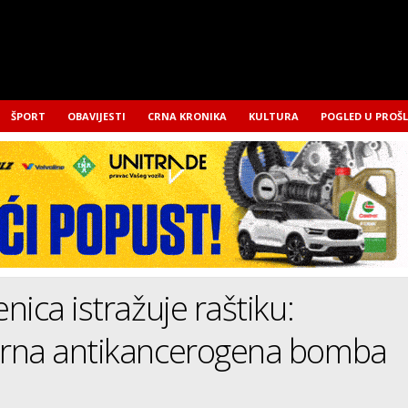
ŠPORT
OBAVIJESTI
CRNA KRONIKA
KULTURA
POGLED U PROŠ
nica istražuje raštiku:
rna antikancerogena bomba