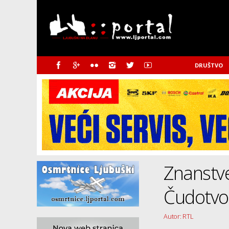
DRUŠTVO
Znanstve
Čudotvo
Autor: RTL