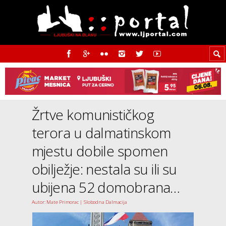
Žrtve komunističkog
terora u dalmatinskom
mjestu dobile spomen
obilježje: nestala su ili su
ubijena 52 domobrana…
Autor: Mate Primorac | Slobodna Dalmacija