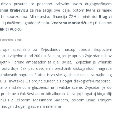
duševio prisutne te posebno zahvalio svom dugogodišnjem
niju Kraljeviću
za realizaciju ove ideje, potom
Ivani Zrimšek
te sponzorima Ministarstvu financija ŽZH i ministrici
Blagici
du Ljubuškom i gradonačelniku
Vedranu Markotiću
te J.P. Parkovi
ikici Vučiću.
rope specijalno za Zvjezdanov nastup donosi skupocjeni
avir u vrijednosti od 200 tisuća eura, jer je upravo Zvjezdan njihov
jetnik i brend ambasador za cijeli svijet. Zvjezdan je vrhunski
o potvrđuje čak pet osvojenih prestižnih diskografskih nagrada
strukovnih nagrada Status Hrvatske glazbene unije za najboljeg
stu u Hrvatskoj. Uz brojne suradnje i bogat diskografski raspored,
vario s istaknutim glazbenicima hrvatske scene, Zvjezdan je do
i predstavio čak šest autorskih albuma. U svojoj bogatoj biografiji
radnju s 2 Cellosom, Massimom Savićem, Josipom Lisac, Tonijem
i mnogim drugim glazbenim imenima.