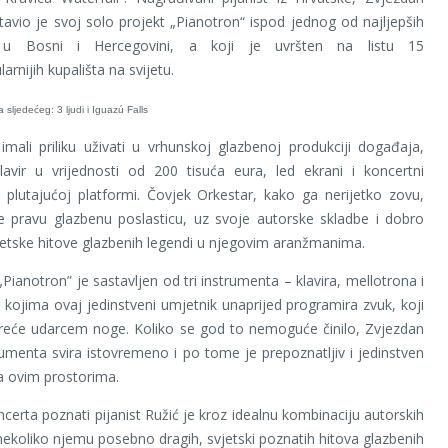
tavio je svoj solo projekt „Pianotron“ ispod jednog od najljepših
u Bosni i Hercegovini, a koji je uvršten na listu 15
arnijih kupališta na svijetu.
 imali priliku uživati u vrhunskoj glazbenoj produkciji događaja,
lavir u vrijednosti od 200 tisuća eura, led ekrani i koncertni
 plutajućoj platformi. Čovjek Orkestar, kako ga nerijetko zovu,
e pravu glazbenu poslasticu, uz svoje autorske skladbe i dobro
etske hitove glazbenih legendi u njegovim aranžmanima.
„Pianotron” je sastavljen od tri instrumenta – klavira, mellotrona i
 kojima ovaj jedinstveni umjetnik unaprijed programira zvuk, koji
kreće udarcem noge. Koliko se god to nemoguće činilo, Zvjezdan
trumenta svira istovremeno i po tome je prepoznatljiv i jedinstven
a ovim prostorima.
certa poznati pijanist Ružić je kroz idealnu kombinaciju autorskih
ekoliko njemu posebno dragih, svjetski poznatih hitova glazbenih