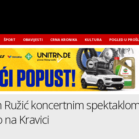
ŠPORT
OBAVIJESTI
CRNA KRONIKA
KULTURA
POGLED U PROŠ
n Ružić koncertnim spektaklo
 na Kravici