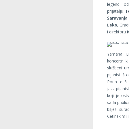
legendi o
prijatelju
To
Šaravanja
Leko
, Gra
i direktoru
N
Yamaha Eu
koncertni kl
službeni um
pijanist št
Porin te 6 
jazz pijani
koji je ost
sada public
bilježi su
Cetinskim 