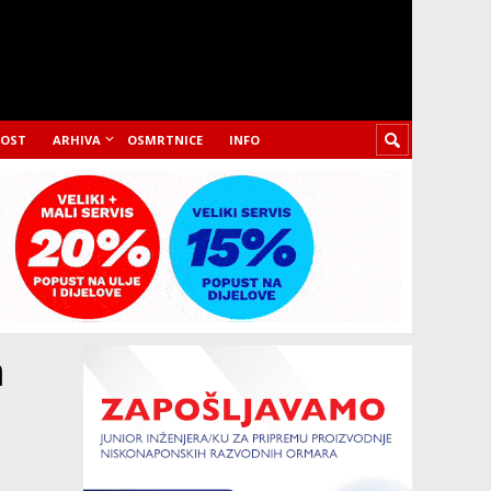
LOST
ARHIVA
OSMRTNICE
INFO
m