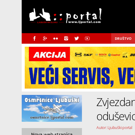
DRUŠTVO
Zvjezda
oduševio
Autor: Ljubuški portal