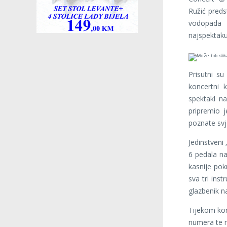
Ružić preds
vodopada 
najspektakul
Prisutni su
koncertni k
spektakl na
pripremio j
poznate svj
Jedinstveni 
6 pedala na
kasnije po
sva tri ins
glazbenik n
Tijekom kon
numera te n