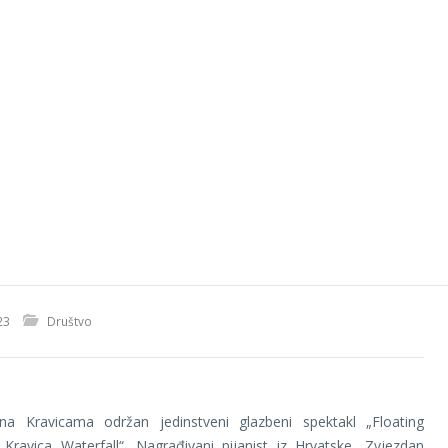
23
Društvo
a Kravicama održan jedinstveni glazbeni spektakl „Floating
Kravica Waterfall“. Nagrađivani pijanist iz Hrvatske, Zvjezdan