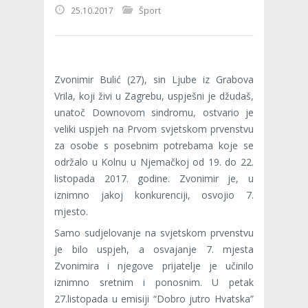
25.10.2017
Šport
Zvonimir Bulić (27), sin Ljube iz Grabova
Vrila, koji živi u Zagrebu, uspješni je džudaš,
unatoč Downovom sindromu, ostvario je
veliki uspjeh na Prvom svjetskom prvenstvu
za osobe s posebnim potrebama koje se
održalo u Kolnu u Njemačkoj od 19. do 22.
listopada 2017. godine. Zvonimir je, u
iznimno jakoj konkurenciji, osvojio 7.
mjesto.
Samo sudjelovanje na svjetskom prvenstvu
je bilo uspjeh, a osvajanje 7. mjesta
Zvonimira i njegove prijatelje je učinilo
iznimno sretnim i ponosnim. U petak
27.listopada u emisiji “Dobro jutro Hvatska”