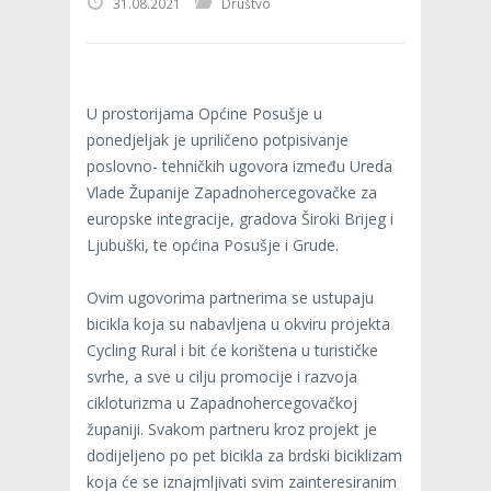
31.08.2021
Društvo
U prostorijama Općine Posušje u
ponedjeljak je upriličeno potpisivanje
poslovno- tehničkih ugovora između Ureda
Vlade Županije Zapadnohercegovačke za
europske integracije, gradova Široki Brijeg i
Ljubuški, te općina Posušje i Grude.
Ovim ugovorima partnerima se ustupaju
bicikla koja su nabavljena u okviru projekta
Cycling Rural i bit će korištena u turističke
svrhe, a sve u cilju promocije i razvoja
cikloturizma u Zapadnohercegovačkoj
županiji. Svakom partneru kroz projekt je
dodijeljeno po pet bicikla za brdski biciklizam
koja će se iznajmljivati svim zainteresiranim