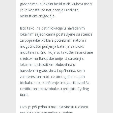
građanima, a lokalni biciklistički klubovi moći
će ih koristiti za natjecanja i različite
biciklističke događaje.
Isto tako, na četiri lokacije u navedenim
lokalnim zajednicama postavljene su stanice
za popravke bicikla s potrebnim alatom i
mogućnošću punjenja baterija za bicikl,
mobitele i slično, koje su također financirane
sredstvima Europske unije. U suradnji s
lokalnim biciklističkim klubovima u
navedenim gradovima i općinama, svim
zainteresiranim bit će omogućen najam
bicikala, kao i korištenje usluga ciklovodiča
certificiranih kroz obuke u projektu Cycling
Rural.
Ovo je još jedna u nizu aktivnosti u okviru
projekta prekogranične suradnje