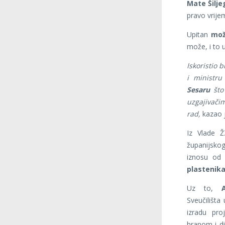
Mate Šilje
pravo vrije
Upitan
može
može, i to 
Iskoristio 
i ministru
Sesaru
što 
uzgajivači
rad,
kazao j
Iz Vlade Ž
županijskog
iznosu od
plastenika
Uz to,
Sveučilišta
izradu pro
hranom i di