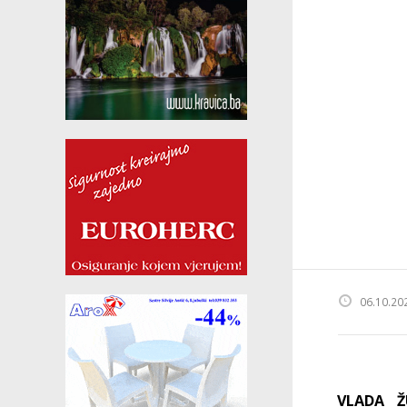
06.10.20
VLADA Ž