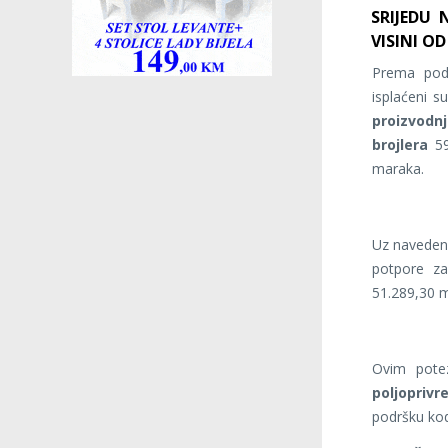
SRIJEDU
VISINI OD
Prema poda
isplaćeni su
proizvodn
brojlera
59
maraka.
Uz navedeno
potpore za
51.289,30 
Ovim pot
poljoprivr
podršku kod