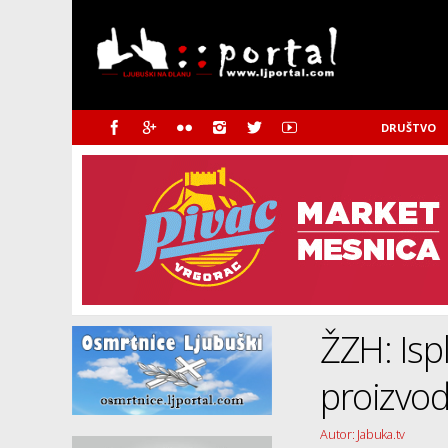
DRUŠTVO
ŽZH: Is
proizvo
Autor: Jabuka.tv