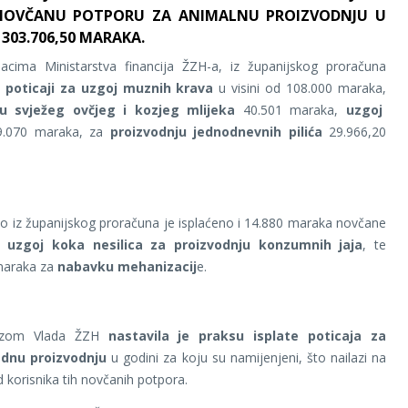
 NOVČANU POTPORU ZA ANIMALNU PROIZVODNJU U
 303.706,50 MARAKA.
cima Ministarstva financija ŽZH-a, iz županijskog proračuna
poticaji za uzgoj muznih krava
u visini od 108.000 maraka,
ju svježeg ovčjeg i kozjeg mlijeka
40.501 maraka,
uzgoj
.070 maraka, za
proizvodnju jednodnevnih pilića
29.966,20
 iz županijskog proračuna je isplaćeno i 14.880 maraka novčane
uzgoj koka nesilica za proizvodnju konzumnih jaja
, te
maraka za
nabavku mehanizacij
e.
ezom Vlada ŽZH
nastavila je praksu isplate poticaja za
ednu proizvodnju
u godini za koju su namijenjeni, što nailazi na
 korisnika tih novčanih potpora.