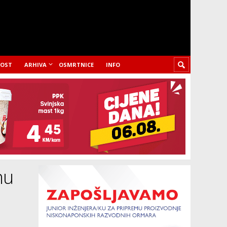
LOST
ARHIVA
OSMRTNICE
INFO
nu