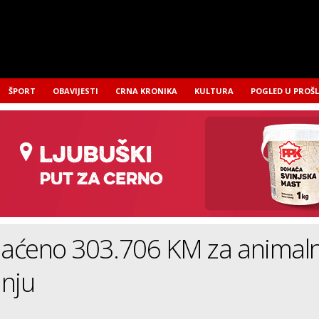
ŠPORT
OBAVIJESTI
CRNA KRONIKA
KULTURA
POGLED U PROŠ
plaćeno 303.706 KM za animal
dnju