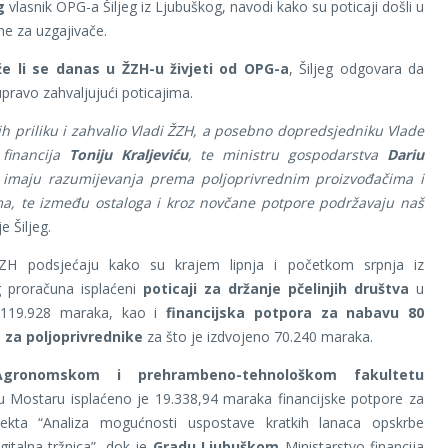
g
vlasnik OPG-a Šiljeg iz Ljubuškog, navodi kako su poticaji došli u
me za uzgajivače.
 li se danas u ŽZH-u živjeti od OPG-a
, Šiljeg odgovara da
upravo zahvaljujući poticajima.
bih priliku i zahvalio Vladi ŽZH, a posebno dopredsjedniku Vlade
 financija
Toniju Kraljeviću
, te ministru gospodarstva
Dariu
imaju razumijevanja prema poljoprivrednim proizvođačima i
ma, te između ostaloga i kroz novčane potpore podržavaju naš
e Šiljeg.
ZH podsjećaju kako su krajem lipnja i početkom srpnja iz
 proračuna isplaćeni
poticaji za držanje pčelinjih društva
u
 119.928 maraka, kao i
financijska potpora za nabavu 80
 za poljoprivrednike
za što je izdvojeno 70.240 maraka.
Agronomskom i prehrambeno-tehnološkom fakultetu
 u Mostaru isplaćeno je 19.338,94 maraka financijske potpore za
jekta “Analiza mogućnosti uspostave kratkih lanaca opskrbe
gitalna tržnica”, dok je
Gradu Ljubuškom
Ministarstvo financija