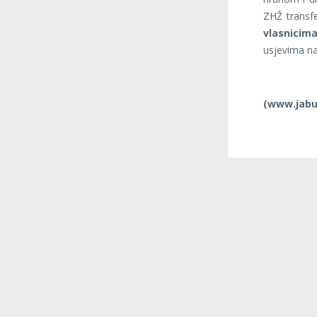
ZHŽ transf
vlasnicima
usjevima na
(www.jabu