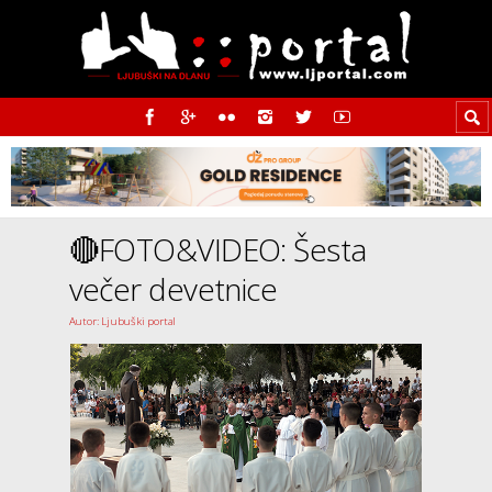
🔴FOTO&VIDEO: Šesta
večer devetnice
Autor: Ljubuški portal